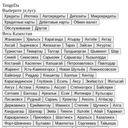
TengeDa
Выберите услугу
Кредиты
Ипотека
Автокредиты
Депозиты
Микрокредиты
Кредитные карты
Дебетовые карты
Обмен валют
Обслуживание
Другое
Весь Казахстан
Жанаозен
Уральск
Караганда
Атырау
Актобе
Актау
Аксай
Зыряновск
Жезказган
Тараз
Зайсан
Унгуртас
Туркестан
Темиртау
Талгар
Талдыкорган
Шымкент
Шар
Семей
Секисовка
Сарыозек
Сарыагаш
Кызылорда
Костанай
Каскелен
Капшагай
Петропавловск
Павлодар
Жаркент
Усть-Каменогорск
Новая Шульба
Ломоносовское
Байконур
Риддер
Кокшетау
Балпык
Кентау
Карагандинское
Глубокое
Есиль
Аксу
Экибастуз
Жетысай
Аягуз
Астана
Алматы
Аксуат
Степногорск
Байсерке
Сатпаев
Балхаш
Аркалык
Есик
Житикара
Кульсары
Лисаковск
Рудный
Сарань
Хромтау
Акколь
Атбасар
Державинск
Ерейментау
Макинск
Степняк
Щучинск
Алга
Кандыагаш
Шалкар
Эмба
Текели
Уштобе
Абай
Каражал
Каркаралинск
Приозёрск
Шахтинск
Аральск
Казалинск
Форт-Шевченко
Булаево
Мамлютка
Сергеевка
Тайынша