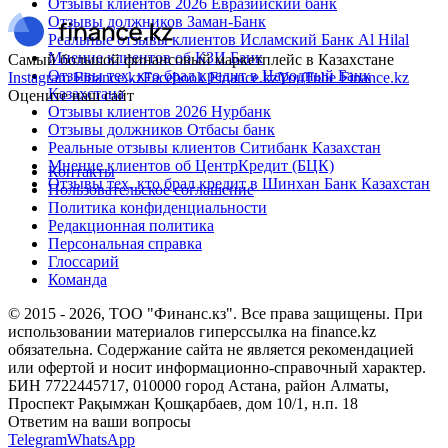
Отзывы клиентов 2026 Евразийский банк
Отзывы должников Заман-Банк
Реальные отзывы клиентов Исламский Банк Al Hilal
Мнение клиентов об КЗИ Банк
Самый большой финансовый маркетплейс в Казахстане
Отзывы тех, кто брал кредит в Народный Банк
Instagram Finance.kz
Facebook Finance.kz
YouTube Finance.kz
Казахстана
Оцените наш сайт
Отзывы клиентов 2026 Нурбанк
Отзывы должников Отбасы банк
Реальные отзывы клиентов Ситибанк Казахстан
Мнение клиентов об ЦентрКредит (БЦК)
Контакты
Отзывы тех, кто брал кредит в Шинхан Банк Казахстан
Пользовательское соглашение
Политика конфиденциальности
Редакционная политика
Персональная справка
Глоссарий
Команда
© 2015 -
2026
, ТОО "Финанс.кз". Все права защищены. При
использовании материалов гиперссылка на finance.kz
обязательна. Содержание сайта не является рекомендацией
или офертой и носит информационно-справочный характер.
БИН 7722445717, 010000 город Астана, район Алматы,
Проспект Рақымжан Қошқарбаев, дом 10/1, н.п. 18
Ответим на ваши вопросы
Telegram
WhatsApp