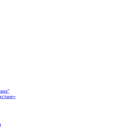
ана"
хстане»
а