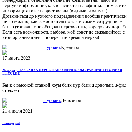
Менеджеры в отделения банка не компетентны, дают не
верную информацию, как выясняется на официальном сайте
информация тоже не достоверна (видимо замануха).
Дозвониться до нужного подразделения вообще практически
не возможно, как самостоятельно так и самим сотрудникам
банка (трижды мне обещали перезвонить, жду до сих пор...!)
Если есть возможность выбора, мой совет не связывайтесь с
этой организацией - поберегите время и нервы!
Нурбанк
Кредиты
17 марта 2023
Менеджер НУР БАНКА НУРСУЛТАН ОТЛИЧНО ОБСЛУЖИВАЕТ И СТАВКИ
ВЫСОКИЕ
Банк с высокой ставкой хоум банк нур банк я довольна .кфид
страхует
Нурбанк
Депозиты
21 апреля 2021
Благодарю!