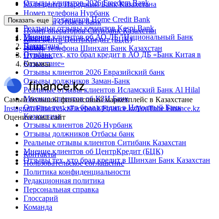
Отзывы клиентов 2026 Freedom Bank
Колл-центр Народный Банк Казахстана
Номер телефона Нурбанк
Отзывы должников Home Credit Bank
Показать еще
Контакты Отбасы банк
Реальные отзывы клиентов Kaspi Bank
Номер операторов Ситибанк Казахстан
Мнение клиентов об АО ДБ "Национальный Банк
Главная
Колл-центр ЦентрКредит (БЦК)
Пакистана"
Банки
Номер телефона Шинхан Банк Казахстан
Отзывы тех, кто брал кредит в АО ДБ «Банк Китая в
Нурбанк
Казахстане»
Отзывы
Отзывы клиентов 2026 Евразийский банк
Отзывы должников Заман-Банк
Реальные отзывы клиентов Исламский Банк Al Hilal
Мнение клиентов об КЗИ Банк
Самый большой финансовый маркетплейс в Казахстане
Отзывы тех, кто брал кредит в Народный Банк
Instagram Finance.kz
Facebook Finance.kz
YouTube Finance.kz
Казахстана
Оцените наш сайт
Отзывы клиентов 2026 Нурбанк
Отзывы должников Отбасы банк
Реальные отзывы клиентов Ситибанк Казахстан
Мнение клиентов об ЦентрКредит (БЦК)
Контакты
Отзывы тех, кто брал кредит в Шинхан Банк Казахстан
Пользовательское соглашение
Политика конфиденциальности
Редакционная политика
Персональная справка
Глоссарий
Команда