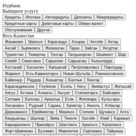
Нурбанк
Выберите услугу
Кредиты
Ипотека
Автокредиты
Депозиты
Микрокредиты
Кредитные карты
Дебетовые карты
Обмен валют
Обслуживание
Другое
Весь Казахстан
Жанаозен
Уральск
Караганда
Атырау
Актобе
Актау
Аксай
Зыряновск
Жезказган
Тараз
Зайсан
Унгуртас
Туркестан
Темиртау
Талгар
Талдыкорган
Шымкент
Шар
Семей
Секисовка
Сарыозек
Сарыагаш
Кызылорда
Костанай
Каскелен
Капшагай
Петропавловск
Павлодар
Жаркент
Усть-Каменогорск
Новая Шульба
Ломоносовское
Байконур
Риддер
Кокшетау
Балпык
Кентау
Карагандинское
Глубокое
Есиль
Аксу
Экибастуз
Жетысай
Аягуз
Астана
Алматы
Аксуат
Степногорск
Байсерке
Сатпаев
Балхаш
Аркалык
Есик
Житикара
Кульсары
Лисаковск
Рудный
Сарань
Хромтау
Акколь
Атбасар
Державинск
Ерейментау
Макинск
Степняк
Щучинск
Алга
Кандыагаш
Шалкар
Эмба
Текели
Уштобе
Абай
Каражал
Каркаралинск
Приозёрск
Шахтинск
Аральск
Казалинск
Форт-Шевченко
Булаево
Мамлютка
Сергеевка
Тайынша