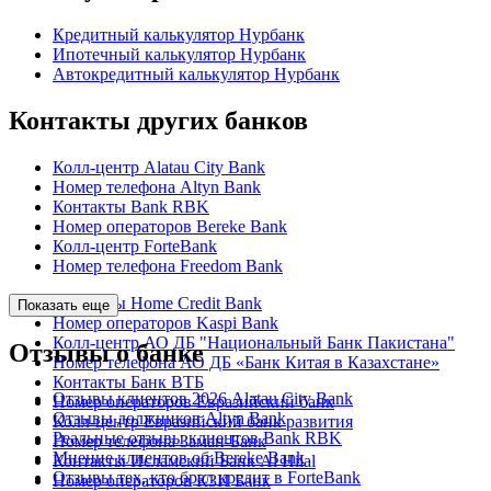
Кредитный калькулятор Нурбанк
Ипотечный калькулятор Нурбанк
Автокредитный калькулятор Нурбанк
Контакты других банков
Колл-центр Alatau City Bank
Номер телефона Altyn Bank
Контакты Bank RBK
Номер операторов Bereke Bank
Колл-центр ForteBank
Номер телефона Freedom Bank
Контакты Home Credit Bank
Показать еще
Номер операторов Kaspi Bank
Колл-центр АО ДБ "Национальный Банк Пакистана"
Отзывы о банке
Номер телефона АО ДБ «Банк Китая в Казахстане»
Контакты Банк ВТБ
Отзывы клиентов 2026 Alatau City Bank
Номер операторов Евразийский банк
Отзывы должников Altyn Bank
Колл-центр Евразийский банк развития
Реальные отзывы клиентов Bank RBK
Номер телефона Заман-Банк
Мнение клиентов об Bereke Bank
Контакты Исламский Банк Al Hilal
Отзывы тех, кто брал кредит в ForteBank
Номер операторов КЗИ Банк