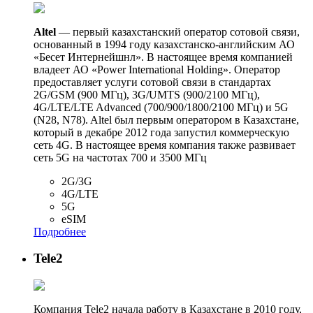
Altel
— первый казахстанский оператор сотовой связи,
основанный в 1994 году казахстанско-английским АО
«Бесет Интернейшнл». В настоящее время компанией
владеет АО «Power International Holding». Оператор
предоставляет услуги сотовой связи в стандартах
2G/GSM (900 МГц), 3G/UMTS (900/2100 МГц),
4G/LTE/LTE Advanced (700/900/1800/2100 МГц) и 5G
(N28, N78). Altel был первым оператором в Казахстане,
который в декабре 2012 года запустил коммерческую
сеть 4G. В настоящее время компания также развивает
сеть 5G на частотах 700 и 3500 МГц
2G/3G
4G/LTE
5G
eSIM
Подробнее
Tele2
Компания Tele2 начала работу в Казахстане в 2010 году,