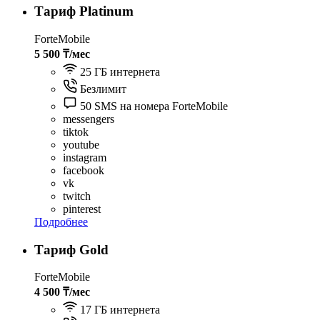
Тариф Platinum
ForteMobile
5 500 ₸/мес
25 ГБ интернета
Безлимит
50 SMS на номера ForteMobile
messengers
tiktok
youtube
instagram
facebook
vk
twitch
pinterest
Подробнее
Тариф Gold
ForteMobile
4 500 ₸/мес
17 ГБ интернета