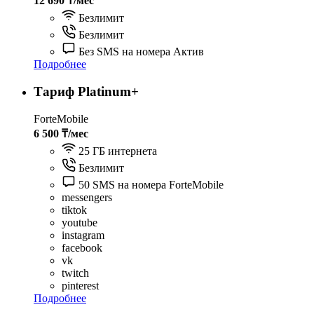
12 690 ₸/мес
Безлимит
Безлимит
Без SMS на номера Актив
Подробнее
Тариф Platinum+
ForteMobile
6 500 ₸/мес
25 ГБ интернета
Безлимит
50 SMS на номера ForteMobile
messengers
tiktok
youtube
instagram
facebook
vk
twitch
pinterest
Подробнее