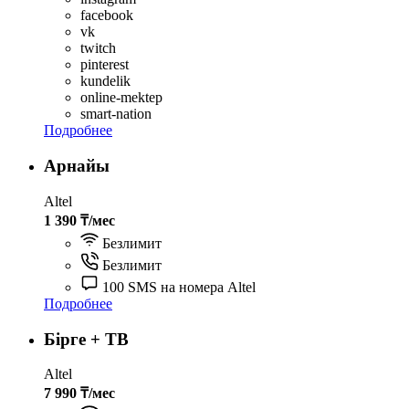
facebook
vk
twitch
pinterest
kundelik
online-mektep
smart-nation
Подробнее
Арнайы
Altel
1 390 ₸/мес
Безлимит
Безлимит
100 SMS на номера Altel
Подробнее
Бірге + TВ
Altel
7 990 ₸/мес