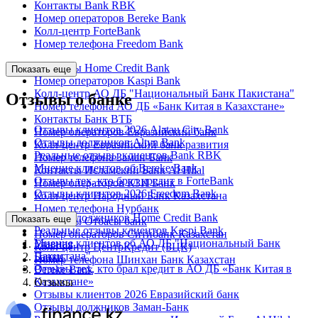
Контакты Bank RBK
Номер операторов Bereke Bank
Колл-центр ForteBank
Номер телефона Freedom Bank
Контакты Home Credit Bank
Показать еще
Номер операторов Kaspi Bank
Колл-центр АО ДБ "Национальный Банк Пакистана"
Отзывы о банке
Номер телефона АО ДБ «Банк Китая в Казахстане»
Контакты Банк ВТБ
Отзывы клиентов 2026 Alatau City Bank
Номер операторов Евразийский банк
Отзывы должников Altyn Bank
Колл-центр Евразийский банк развития
Реальные отзывы клиентов Bank RBK
Номер телефона Заман-Банк
Мнение клиентов об Bereke Bank
Контакты Исламский Банк Al Hilal
Отзывы тех, кто брал кредит в ForteBank
Номер операторов КЗИ Банк
Отзывы клиентов 2026 Freedom Bank
Колл-центр Народный Банк Казахстана
Номер телефона Нурбанк
Отзывы должников Home Credit Bank
Показать еще
Контакты Отбасы банк
Реальные отзывы клиентов Kaspi Bank
Номер операторов Ситибанк Казахстан
Мнение клиентов об АО ДБ "Национальный Банк
Главная
Колл-центр ЦентрКредит (БЦК)
Пакистана"
Банки
Номер телефона Шинхан Банк Казахстан
Отзывы тех, кто брал кредит в АО ДБ «Банк Китая в
Bereke Bank
Казахстане»
Отзывы
Отзывы клиентов 2026 Евразийский банк
Отзывы должников Заман-Банк