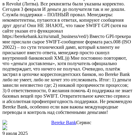
в Revolut (Литва). Все реквизиты были указаны корректно.
Сегодня 3 февраля И деньги до получателя так и не дошли.
Служба поддержки – ПОЛНЫЙ провал. Менеджеры:
некомпетентны, путаются в ответах, копируют сообщения
друг друга! Они НЕ ЗНАЮТ,, что такое SWIFT GPI (хотя на
сайте указан его функционал
https://berekebank.kz/ru/small_business/ved/) Вместо GPI-трекера
мне прислали сырое SWIFT-сообщение формата pacs.008 (ISO
20022) – по сути технический дамп, который клиенту не
присылают вместо ответа, менеджер просто скинул
внутренний банковский XML))) Мне постоянно повторяют,
что «деньги доставлены», хотя получатель официально
подтверждает, что ничего не получал. Очевидно, платёж
застрял в цепочке корреспондентских банков, но Bereke Bank
либо не умеет, либо не хочет это отслеживать. Итог: 1) деньги
зависли неизвестно где; 2) никакой прозрачности процессов;
3) 0 ответственности, 0 желания помочь 4) поддержка не знает
базовых вещей про SWIFT. Отвратительное качество сервиса
и абсолютная профнепригодность поддержки. Не рекомендую
Bereke Bank, особенно если вам важны международные
переводы и контроль над собственными деньгами!
Bereke Bank
Сервис
9 июля 2025