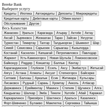
Bereke Bank
Выберите услугу
Кредиты
Ипотека
Автокредиты
Депозиты
Микрокредиты
Кредитные карты
Дебетовые карты
Обмен валют
Обслуживание
Другое
Весь Казахстан
Жанаозен
Уральск
Караганда
Атырау
Актобе
Актау
Аксай
Зыряновск
Жезказган
Тараз
Зайсан
Унгуртас
Туркестан
Темиртау
Талгар
Талдыкорган
Шымкент
Шар
Семей
Секисовка
Сарыозек
Сарыагаш
Кызылорда
Костанай
Каскелен
Капшагай
Петропавловск
Павлодар
Жаркент
Усть-Каменогорск
Новая Шульба
Ломоносовское
Байконур
Риддер
Кокшетау
Балпык
Кентау
Карагандинское
Глубокое
Есиль
Аксу
Экибастуз
Жетысай
Аягуз
Астана
Алматы
Аксуат
Степногорск
Байсерке
Сатпаев
Балхаш
Аркалык
Есик
Житикара
Кульсары
Лисаковск
Рудный
Сарань
Хромтау
Акколь
Атбасар
Державинск
Ерейментау
Макинск
Степняк
Щучинск
Алга
Кандыагаш
Шалкар
Эмба
Текели
Уштобе
Абай
Каражал
Каркаралинск
Приозёрск
Шахтинск
Аральск
Казалинск
Форт-Шевченко
Булаево
Мамлютка
Сергеевка
Тайынша