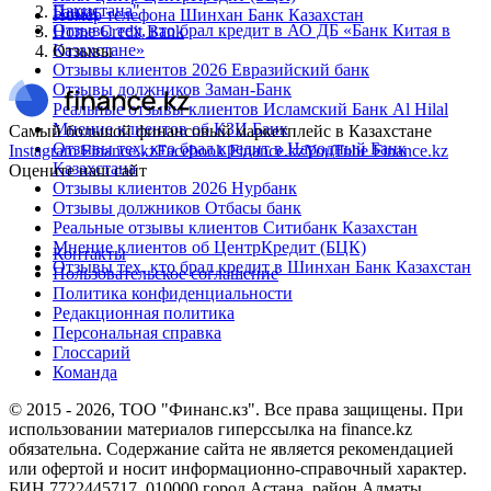
Пакистана"
Банки
Номер телефона Шинхан Банк Казахстан
Отзывы тех, кто брал кредит в АО ДБ «Банк Китая в
Home Credit Bank
Казахстане»
Отзывы
Отзывы клиентов 2026 Евразийский банк
Отзывы должников Заман-Банк
Реальные отзывы клиентов Исламский Банк Al Hilal
Мнение клиентов об КЗИ Банк
Самый большой финансовый маркетплейс в Казахстане
Отзывы тех, кто брал кредит в Народный Банк
Instagram Finance.kz
Facebook Finance.kz
YouTube Finance.kz
Казахстана
Оцените наш сайт
Отзывы клиентов 2026 Нурбанк
Отзывы должников Отбасы банк
Реальные отзывы клиентов Ситибанк Казахстан
Мнение клиентов об ЦентрКредит (БЦК)
Контакты
Отзывы тех, кто брал кредит в Шинхан Банк Казахстан
Пользовательское соглашение
Политика конфиденциальности
Редакционная политика
Персональная справка
Глоссарий
Команда
© 2015 -
2026
, ТОО "Финанс.кз". Все права защищены. При
использовании материалов гиперссылка на finance.kz
обязательна. Содержание сайта не является рекомендацией
или офертой и носит информационно-справочный характер.
БИН 7722445717, 010000 город Астана, район Алматы,