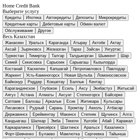
Home Credit Bank
Выберите услугу
Кредиты
Ипотека
Автокредиты
Депозиты
Микрокредиты
Кредитные карты
Дебетовые карты
Обмен валют
Обслуживание
Другое
Весь Казахстан
Жанаозен
Уральск
Караганда
Атырау
Актобе
Актау
Аксай
Зыряновск
Жезказган
Тараз
Зайсан
Унгуртас
Туркестан
Темиртау
Талгар
Талдыкорган
Шымкент
Шар
Семей
Секисовка
Сарыозек
Сарыагаш
Кызылорда
Костанай
Каскелен
Капшагай
Петропавловск
Павлодар
Жаркент
Усть-Каменогорск
Новая Шульба
Ломоносовское
Байконур
Риддер
Кокшетау
Балпык
Кентау
Карагандинское
Глубокое
Есиль
Аксу
Экибастуз
Жетысай
Аягуз
Астана
Алматы
Аксуат
Степногорск
Байсерке
Сатпаев
Балхаш
Аркалык
Есик
Житикара
Кульсары
Лисаковск
Рудный
Сарань
Хромтау
Акколь
Атбасар
Державинск
Ерейментау
Макинск
Степняк
Щучинск
Алга
Кандыагаш
Шалкар
Эмба
Текели
Уштобе
Абай
Каражал
Каркаралинск
Приозёрск
Шахтинск
Аральск
Казалинск
Форт-Шевченко
Булаево
Мамлютка
Сергеевка
Тайынша