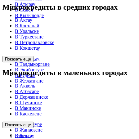
В Атырау
Микрокредиты в средних городах
В Семей
В Кызылорде
В Актау
В Костанай
В Уральске
В Туркестане
В Петропавловске
В Кокшетау
В Темиртау
Показать еще
В Талдыкоргане
В Экибастузе
Микрокредиты в маленьких городах
В Рудном
В Жезказгане
В Акколь
В Атбасаре
В Державинске
В Шучинске
В Макинске
В Каскелене
В Байконуре
Показать еще
В Жанаозене
В Кентау
Главная