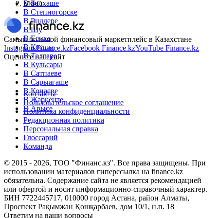
В Балхаше
МФО
В Степногорске
В Риддере
В Шу
В Есике
Самый большой финансовый маркетплейс в Казахстане
В Косшы
Instagram Finance.kz
Facebook Finance.kz
YouTube Finance.kz
В Талгаре
Оцените наш сайт
В Кульсары
В Сатпаеве
В Сарыагаше
В Конаеве
Контакты
В Жаркенте
Пользовательское соглашение
В Арысе
Политика конфиденциальности
Редакционная политика
Персональная справка
Глоссарий
Команда
© 2015 -
2026
, ТОО "Финанс.кз". Все права защищены. При
использовании материалов гиперссылка на finance.kz
обязательна. Содержание сайта не является рекомендацией
или офертой и носит информационно-справочный характер.
БИН 7722445717, 010000 город Астана, район Алматы,
Проспект Рақымжан Қошқарбаев, дом 10/1, н.п. 18
Ответим на ваши вопросы