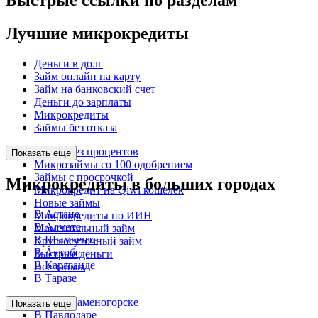
Лучшие микрокредиты
Деньги в долг
Займ онлайн на карту
Займ на банковский счет
Деньги до зарплаты
Микрокредиты
Займы без отказа
Займы без процентов
Показать еще
Микрозаймы со 100 одобрением
Займы с просрочкой
Микрокредиты в больших городах
Микрокредит на Qiwi кошелек
Новые займы
В Астане
Микрокредиты по ИИН
В Алмате
Моментальный займ
В Шымкенте
Круглосуточный займ
В Актобе
Быстрые деньги
В Караганде
Все займы
В Таразе
В Усть-Каменогорске
Показать еще
В Павлодаре