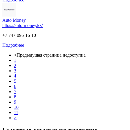
Auto Money
https://auto-money.kz/
+7 747-095-16-10
Подробнее
<
Предыдущая страница недоступна
1
2
3
4
5
6
7
8
9
10
11
>
Быстрые ссылки по разделам