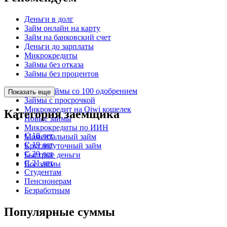
Деньги в долг
Займ онлайн на карту
Займ на банковский счет
Деньги до зарплаты
Микрокредиты
Займы без отказа
Займы без процентов
Микрозаймы со 100 одобрением
Показать еще
Займы с просрочкой
Микрокредит на Qiwi кошелек
Категория заемщика
Новые займы
Микрокредиты по ИИН
С 18 лет
Моментальный займ
С 19 лет
Круглосуточный займ
С 20 лет
Быстрые деньги
С 21 лет
Все займы
Студентам
Пенсионерам
Безработным
Популярные суммы