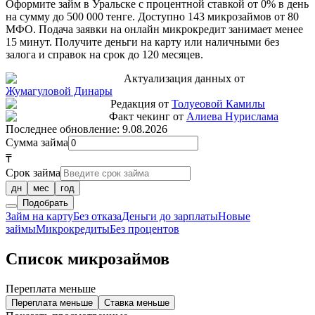
Оформите займ в Уральске с процентной ставкой от 0% в день
на сумму до 500 000 тенге. Доступно 143 микрозаймов от 80
МФО. Подача заявки на онлайн микрокредит занимает менее
15 минут. Получите деньги на карту или наличными без
залога и справок на срок до 120 месяцев.
Актуализация данных от
Жумагуловой Динары
Редакция от
Толуеовой Камилы
Факт чекинг от
Алиева Нурислама
Последнее обновление:
9.08.2026
Сумма займа
₸
Срок займа
дн
мес
год
Подобрать
Займ на карту
Без отказа
Деньги до зарплаты
Новые
займы
Микрокредиты
Без процентов
Список микрозаймов
Переплата меньше
Переплата меньше
Ставка меньше