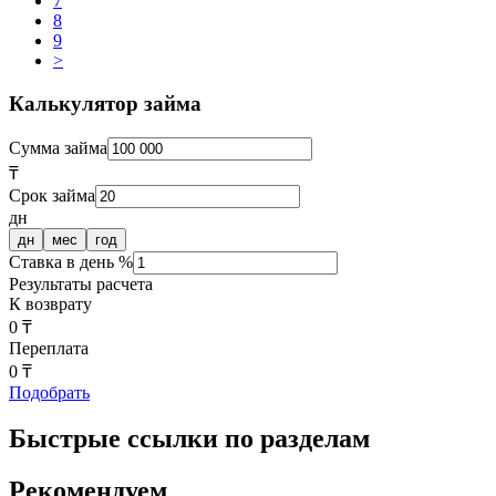
7
8
9
>
Калькулятор займа
Сумма займа
₸
Срок займа
дн
дн
мес
год
Ставка в день %
Результаты расчета
К возврату
0 ₸
Переплата
0 ₸
Подобрать
Быстрые ссылки по разделам
Рекомендуем