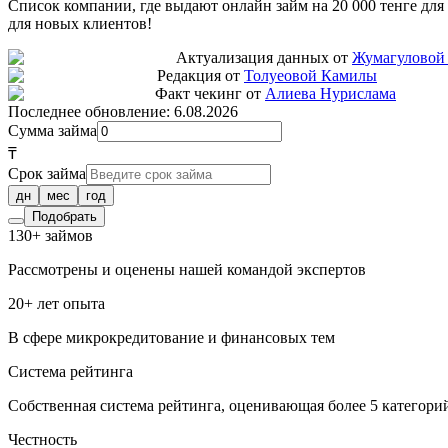
Список компании, где выдают онлайн займ на 20 000 тенге для
для новых клиентов!
Актуализация данных от
Жумагуловой
Редакция от
Толуеовой Камилы
Факт чекинг от
Алиева Нурислама
Последнее обновление:
6.08.2026
Сумма займа
₸
Срок займа
дн
мес
год
Подобрать
130+ займов
Рассмотрены и оценены нашей командой экспертов
20+ лет опыта
В сфере микрокредитование и финансовых тем
Система рейтинга
Собственная система рейтинга, оценивающая более 5 категори
Честность