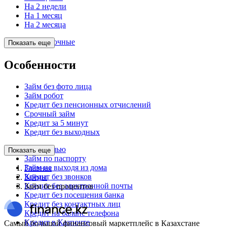
На 2 недели
На 1 месяц
На 2 месяца
Долгосрочные
Показать еще
Особенности
Займ без фото лица
Займ робот
Кредит без пенсионных отчислений
Срочный займ
Кредит за 5 минут
Кредит без выходных
Займ ночью
Показать еще
Займ по паспорту
Займ не выходя из дома
Главная
Кредит без звонков
Займы
Кредит без электронной почты
Займ без процентов
Кредит без посещения банка
Кредит без контактных лиц
Кредит на баланс телефона
Кредит в Казпочте
Самый большой финансовый маркетплейс в Казахстане