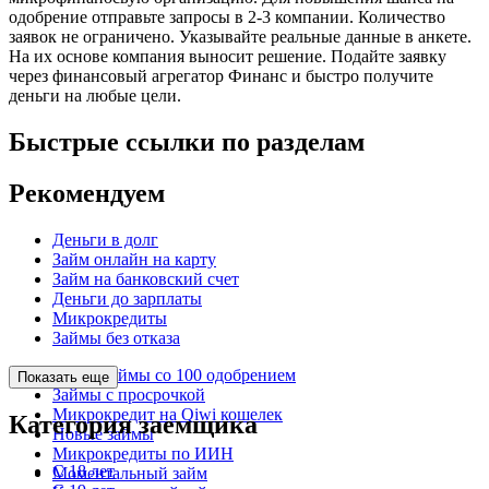
одобрение отправьте запросы в 2-3 компании. Количество
заявок не ограничено. Указывайте реальные данные в анкете.
На их основе компания выносит решение. Подайте заявку
через финансовый агрегатор Финанс и быстро получите
деньги на любые цели.
Быстрые ссылки по разделам
Рекомендуем
Деньги в долг
Займ онлайн на карту
Займ на банковский счет
Деньги до зарплаты
Микрокредиты
Займы без отказа
Микрозаймы со 100 одобрением
Показать еще
Займы с просрочкой
Микрокредит на Qiwi кошелек
Категория заемщика
Новые займы
Микрокредиты по ИИН
С 18 лет
Моментальный займ