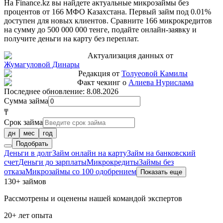
На Finance.kz вы найдете актуальные микрозаймы без
процентов от 166 МФО Казахстана. Первый займ под 0.01%
доступен для новых клиентов. Сравните 166 микрокредитов
на сумму до 500 000 000 тенге, подайте онлайн-заявку и
получите деньги на карту без переплат.
Актуализация данных от
Жумагуловой Динары
Редакция от
Толуеовой Камилы
Факт чекинг о
Алиева Нурислама
Последнее обновление:
8.08.2026
Сумма займа
₸
Срок займа
дн
мес
год
Подобрать
Деньги в долг
Займ онлайн на карту
Займ на банковский
счет
Деньги до зарплаты
Микрокредиты
Займы без
отказа
Микрозаймы со 100 одобрением
Показать еще
130+ займов
Рассмотрены и оценены нашей командой экспертов
20+ лет опыта