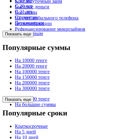
С 19 лет
Круглосуточный займ
С 20 лет
Быстрые деньги
С 21 лет
Все займы
Студентам
На счет мобильного телефона
Пенсионерам
Без верификации
Рефинансирование микрозаймов
Безработным
Показать еще
Популярные суммы
На 10000 тенге
На 20000 тенге
На 100000 тенге
На 150000 тенге
На 200000 тенге
На 300000 тенге
На 500000 тенге
Показать еще
На большие суммы
Популярные сроки
Краткосрочные
На 5 дней
На 10 дней