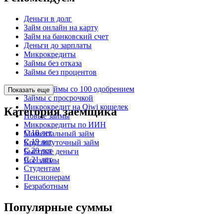
Деньги в долг
Займ онлайн на карту
Займ на банковский счет
Деньги до зарплаты
Микрокредиты
Займы без отказа
Займы без процентов
Микрозаймы со 100 одобрением
Показать еще
Займы с просрочкой
Микрокредит на Qiwi кошелек
Категория заемщика
Новые займы
Микрокредиты по ИИН
С 18 лет
Моментальный займ
С 19 лет
Круглосуточный займ
С 20 лет
Быстрые деньги
С 21 лет
Все займы
Студентам
Пенсионерам
Безработным
Популярные суммы