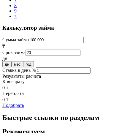
7
8
9
>
Калькулятор займа
Сумма займа
₸
Срок займа
дн
дн
мес
год
Ставка в день %
Результаты расчета
К возврату
0 ₸
Переплата
0 ₸
Подобрать
Быстрые ссылки по разделам
Рекомендуем