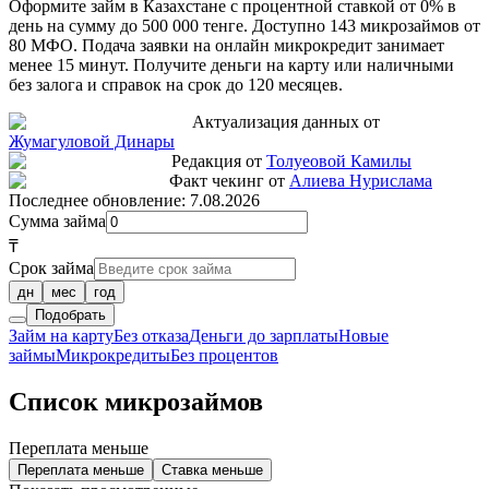
Оформите займ в Казахстане с процентной ставкой от 0% в
день на сумму до 500 000 тенге. Доступно 143 микрозаймов от
80 МФО. Подача заявки на онлайн микрокредит занимает
менее 15 минут. Получите деньги на карту или наличными
без залога и справок на срок до 120 месяцев.
Актуализация данных от
Жумагуловой Динары
Редакция от
Толуеовой Камилы
Факт чекинг от
Алиева Нурислама
Последнее обновление:
7.08.2026
Сумма займа
₸
Срок займа
дн
мес
год
Подобрать
Займ на карту
Без отказа
Деньги до зарплаты
Новые
займы
Микрокредиты
Без процентов
Список микрозаймов
Переплата меньше
Переплата меньше
Ставка меньше