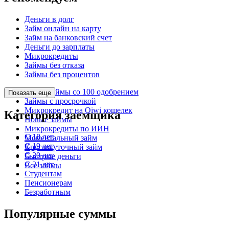
Деньги в долг
Займ онлайн на карту
Займ на банковский счет
Деньги до зарплаты
Микрокредиты
Займы без отказа
Займы без процентов
Микрозаймы со 100 одобрением
Показать еще
Займы с просрочкой
Микрокредит на Qiwi кошелек
Категория заемщика
Новые займы
Микрокредиты по ИИН
С 18 лет
Моментальный займ
С 19 лет
Круглосуточный займ
С 20 лет
Быстрые деньги
С 21 лет
Все займы
Студентам
Пенсионерам
Безработным
Популярные суммы