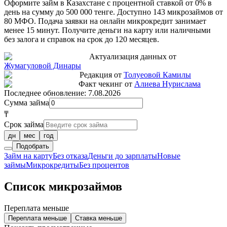
Оформите займ в Казахстане с процентной ставкой от 0% в
день на сумму до 500 000 тенге. Доступно 143 микрозаймов от
80 МФО. Подача заявки на онлайн микрокредит занимает
менее 15 минут. Получите деньги на карту или наличными
без залога и справок на срок до 120 месяцев.
Актуализация данных от
Жумагуловой Динары
Редакция от
Толуеовой Камилы
Факт чекинг от
Алиева Нурислама
Последнее обновление:
7.08.2026
Сумма займа
₸
Срок займа
дн
мес
год
Подобрать
Займ на карту
Без отказа
Деньги до зарплаты
Новые
займы
Микрокредиты
Без процентов
Список микрозаймов
Переплата меньше
Переплата меньше
Ставка меньше