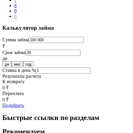
7
8
9
>
Калькулятор займа
Сумма займа
₸
Срок займа
дн
дн
мес
год
Ставка в день %
Результаты расчета
К возврату
0 ₸
Переплата
0 ₸
Подобрать
Быстрые ссылки по разделам
Рекомендуем