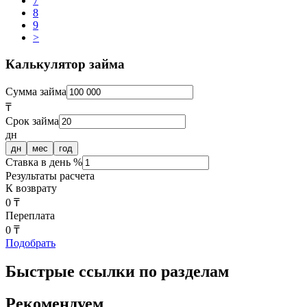
7
8
9
>
Калькулятор займа
Сумма займа
₸
Срок займа
дн
дн
мес
год
Ставка в день %
Результаты расчета
К возврату
0 ₸
Переплата
0 ₸
Подобрать
Быстрые ссылки по разделам
Рекомендуем