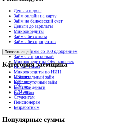
Деньги в долг
Займ онлайн на карту
Займ на банковский счет
Деньги до зарплаты
Микрокредиты
Займы без отказа
Займы без процентов
Микрозаймы со 100 одобрением
Показать еще
Займы с просрочкой
Микрокредит на Qiwi кошелек
Категория заемщика
Новые займы
Микрокредиты по ИИН
С 18 лет
Моментальный займ
С 19 лет
Круглосуточный займ
С 20 лет
Быстрые деньги
С 21 лет
Все займы
Студентам
Пенсионерам
Безработным
Популярные суммы