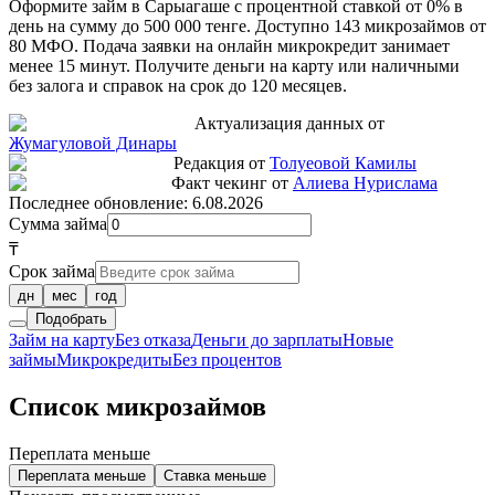
Оформите займ в Сарыагаше с процентной ставкой от 0% в
день на сумму до 500 000 тенге. Доступно 143 микрозаймов от
80 МФО. Подача заявки на онлайн микрокредит занимает
менее 15 минут. Получите деньги на карту или наличными
без залога и справок на срок до 120 месяцев.
Актуализация данных от
Жумагуловой Динары
Редакция от
Толуеовой Камилы
Факт чекинг от
Алиева Нурислама
Последнее обновление:
6.08.2026
Сумма займа
₸
Срок займа
дн
мес
год
Подобрать
Займ на карту
Без отказа
Деньги до зарплаты
Новые
займы
Микрокредиты
Без процентов
Список микрозаймов
Переплата меньше
Переплата меньше
Ставка меньше