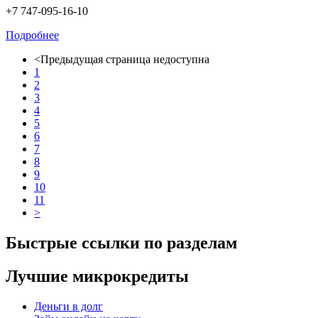
+7 747-095-16-10
Подробнее
<
Предыдущая страница недоступна
1
2
3
4
5
6
7
8
9
10
11
>
Быстрые ссылки по разделам
Лучшие микрокредиты
Деньги в долг