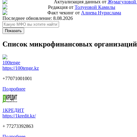
Актуализация данных от
Жумагуловой
Редакция от
Толуеовой Камилы
Факт чекинг от
Алиева Нурислама
Последнее обновление:
8.08.2026
Показать
Список микрофинансовых организаций
100tenge
https://100tenge.kz
+77071001001
Подробнее
1КРЕДИТ
https://1kredit.kz/
+ 77273392863
Подробнее