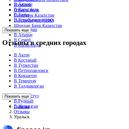
В Актобе
Нурбанк
В Караганда
Отбасы банк
В Тараз
Ситибанк Казахстан
В Усть-Каменогорск
ЦентрКредит (БЦК)
Шинхан Банк Казахстан
В Павлодар
Показать еще
В Атырау
В Семей
Отзывы в средних городах
В Кызылорда
В Актау
В Костанай
В Туркестан
В Петропавловск
В Кокшетау
В Темиртау
В Талдыкорган
В Экибастуз
Показать еще
В Рудный
В Жезказган
Главная
Отзывы
Уральск