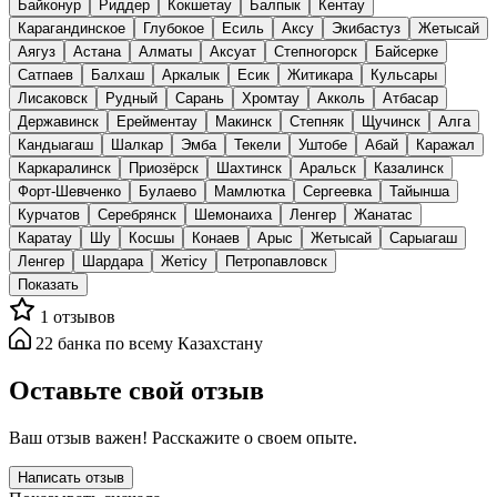
Байконур
Риддер
Кокшетау
Балпык
Кентау
Карагандинское
Глубокое
Есиль
Аксу
Экибастуз
Жетысай
Аягуз
Астана
Алматы
Аксуат
Степногорск
Байсерке
Сатпаев
Балхаш
Аркалык
Есик
Житикара
Кульсары
Лисаковск
Рудный
Сарань
Хромтау
Акколь
Атбасар
Державинск
Ерейментау
Макинск
Степняк
Щучинск
Алга
Кандыагаш
Шалкар
Эмба
Текели
Уштобе
Абай
Каражал
Каркаралинск
Приозёрск
Шахтинск
Аральск
Казалинск
Форт-Шевченко
Булаево
Мамлютка
Сергеевка
Тайынша
Курчатов
Серебрянск
Шемонаиха
Ленгер
Жанатас
Каратау
Шу
Косшы
Конаев
Арыс
Жетысай
Сарыагаш
Ленгер
Шардара
Жетісу
Петропавловск
Показать
1
отзывов
22
банка
по всему Казахстану
Оставьте свой отзыв
Ваш отзыв важен! Расскажите о своем опыте.
Написать отзыв