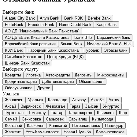
Выберите банк
Alatau City Bank
Altyn Bank
Bank RBK
Bereke Bank
ForteBank
Freedom Bank
Home Credit Bank
Kaspi Bank
АО ДБ "Национальный Банк Пакистана"
АО ДБ «Банк Китая в Казахстане»
Банк ВТБ
Евразийский банк
Евразийский банк развития
Заман-Банк
Исламский Банк Al Hilal
КЗИ Банк
Народный Банк Казахстана
Нурбанк
Отбасы банк
Ситибанк Казахстан
ЦентрКредит (БЦК)
Шинхан Банк Казахстан
Выберите услугу
Кредиты
Ипотека
Автокредиты
Депозиты
Микрокредиты
Кредитные карты
Дебетовые карты
Обмен валют
Обслуживание
Другое
Уральск
Жанаозен
Уральск
Караганда
Атырау
Актобе
Актау
Аксай
Зыряновск
Жезказган
Тараз
Зайсан
Унгуртас
Туркестан
Темиртау
Талгар
Талдыкорган
Шымкент
Шар
Семей
Секисовка
Сарыозек
Сарыагаш
Кызылорда
Костанай
Каскелен
Капшагай
Петропавловск
Павлодар
Жаркент
Усть-Каменогорск
Новая Шульба
Ломоносовское