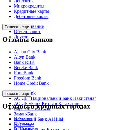
Депозиты
Микрокредиты
Кредитные карты
Дебетовые карты
Обслуживание
Показать еще
Обмен валют
Другое
Отзывы банков
Alatau City Bank
Altyn Bank
Bank RBK
Bereke Bank
ForteBank
Freedom Bank
Home Credit Bank
Kaspi Bank
Показать еще
АО ДБ "Национальный Банк Пакистана"
АО ДБ «Банк Китая в Казахстане»
Отзывы в крупных городах
Евразийский банк
Заман-Банк
В Астана
Исламский Банк Al Hilal
В Алматы
КЗИ Банк
В Шымкент
Народный Банк Казахстана