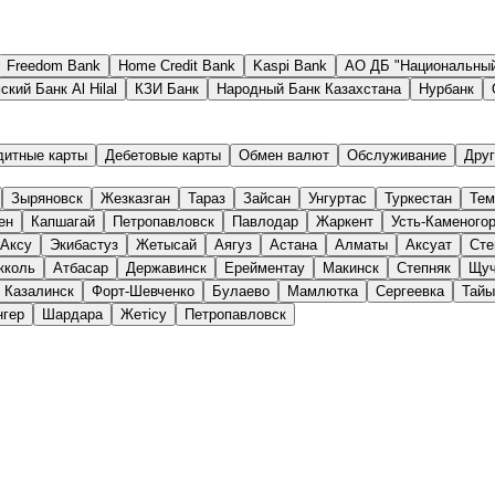
Freedom Bank
Home Credit Bank
Kaspi Bank
АО ДБ "Национальный
кий Банк Al Hilal
КЗИ Банк
Народный Банк Казахстана
Нурбанк
дитные карты
Дебетовые карты
Обмен валют
Обслуживание
Друг
Зыряновск
Жезказган
Тараз
Зайсан
Унгуртас
Туркестан
Тем
ен
Капшагай
Петропавловск
Павлодар
Жаркент
Усть-Каменого
Аксу
Экибастуз
Жетысай
Аягуз
Астана
Алматы
Аксуат
Сте
кколь
Атбасар
Державинск
Ерейментау
Макинск
Степняк
Щуч
Казалинск
Форт-Шевченко
Булаево
Мамлютка
Сергеевка
Тай
нгер
Шардара
Жетісу
Петропавловск