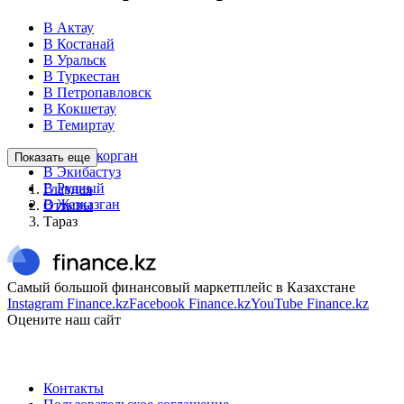
В Актау
В Костанай
В Уральск
В Туркестан
В Петропавловск
В Кокшетау
В Темиртау
В Талдыкорган
Показать еще
В Экибастуз
В Рудный
Главная
В Жезказган
Отзывы
Тараз
Самый большой финансовый маркетплейс в Казахстане
Instagram Finance.kz
Facebook Finance.kz
YouTube Finance.kz
Оцените наш сайт
Контакты