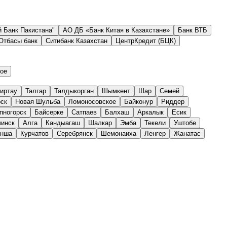
 Банк Пакистана"
АО ДБ «Банк Китая в Казахстане»
Банк ВТБ
Отбасы банк
Ситибанк Казахстан
ЦентрКредит (БЦК)
ое
иртау
Талгар
Талдыкорган
Шымкент
Шар
Семей
рск
Новая Шульба
Ломоносовское
Байконур
Риддер
пногорск
Байсерке
Сатпаев
Балхаш
Аркалык
Есик
инск
Алга
Кандыагаш
Шалкар
Эмба
Текели
Уштобе
ынша
Курчатов
Серебрянск
Шемонаиха
Ленгер
Жанатас