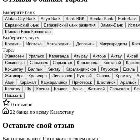
Выберите банк
Alatau City Bank
Altyn Bank
Bank RBK
Bereke Bank
ForteBank
Евразийский банк
Евразийский банк развития
Заман-Банк
Исламс
Шинхан Банк Казахстан
Выберите услугу
Кредиты
Ипотека
Автокредиты
Депозиты
Микрокредиты
Кре
Тараз
Жанаозен
Уральск
Караганда
Атырау
Актобе
Актау
Аксай
Секисовка
Сарыозек
Сарыагаш
Кызылорда
Костанай
Каскел
Кокшетау
Балпык
Кентау
Карагандинское
Глубокое
Есиль
Житикара
Кульсары
Лисаковск
Рудный
Сарань
Хромтау
А
Абай
Каражал
Каркаралинск
Приозёрск
Шахтинск
Аральск
Каратау
Шу
Косшы
Конаев
Арыс
Жетысай
Сарыагаш
Ле
Показать
0
отзывов
22
банка
по всему Казахстану
Оставьте свой отзыв
Ваш отзыв важен! Расскажите о своем опыте.