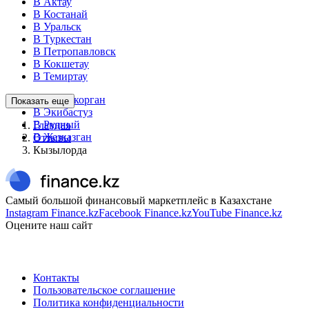
В Актау
В Костанай
В Уральск
В Туркестан
В Петропавловск
В Кокшетау
В Темиртау
В Талдыкорган
Показать еще
В Экибастуз
В Рудный
Главная
В Жезказган
Отзывы
Кызылорда
Самый большой финансовый маркетплейс в Казахстане
Instagram Finance.kz
Facebook Finance.kz
YouTube Finance.kz
Оцените наш сайт
Контакты
Пользовательское соглашение
Политика конфиденциальности