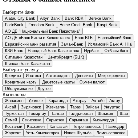
Выберите банк
Alatau City Bank
Altyn Bank
Bank RBK
Bereke Bank
ForteBank
Freedom Bank
Home Credit Bank
Kaspi Bank
АО ДБ "Национальный Банк Пакистана"
АО ДБ «Банк Китая в Казахстане»
Банк ВТБ
Евразийский банк
Евразийский банк развития
Заман-Банк
Исламский Банк Al Hilal
КЗИ Банк
Народный Банк Казахстана
Нурбанк
Отбасы банк
Ситибанк Казахстан
ЦентрКредит (БЦК)
Шинхан Банк Казахстан
Выберите услугу
Кредиты
Ипотека
Автокредиты
Депозиты
Микрокредиты
Кредитные карты
Дебетовые карты
Обмен валют
Обслуживание
Другое
Кызылорда
Жанаозен
Уральск
Караганда
Атырау
Актобе
Актау
Аксай
Зыряновск
Жезказган
Тараз
Зайсан
Унгуртас
Туркестан
Темиртау
Талгар
Талдыкорган
Шымкент
Шар
Семей
Секисовка
Сарыозек
Сарыагаш
Кызылорда
Костанай
Каскелен
Капшагай
Петропавловск
Павлодар
Жаркент
Усть-Каменогорск
Новая Шульба
Ломоносовское