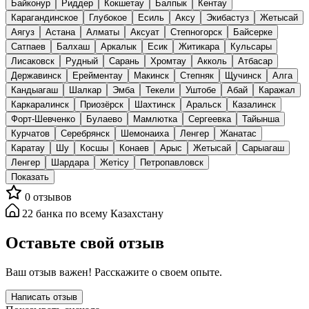
Байконур
Риддер
Кокшетау
Балпык
Кентау
Карагандинское
Глубокое
Есиль
Аксу
Экибастуз
Жетысай
Аягуз
Астана
Алматы
Аксуат
Степногорск
Байсерке
Сатпаев
Балхаш
Аркалык
Есик
Житикара
Кульсары
Лисаковск
Рудный
Сарань
Хромтау
Акколь
Атбасар
Державинск
Ерейментау
Макинск
Степняк
Щучинск
Алга
Кандыагаш
Шалкар
Эмба
Текели
Уштобе
Абай
Каражал
Каркаралинск
Приозёрск
Шахтинск
Аральск
Казалинск
Форт-Шевченко
Булаево
Мамлютка
Сергеевка
Тайынша
Курчатов
Серебрянск
Шемонаиха
Ленгер
Жанатас
Каратау
Шу
Косшы
Конаев
Арыс
Жетысай
Сарыагаш
Ленгер
Шардара
Жетісу
Петропавловск
Показать
0
отзывов
22
банка
по всему Казахстану
Оставьте свой отзыв
Ваш отзыв важен! Расскажите о своем опыте.
Написать отзыв