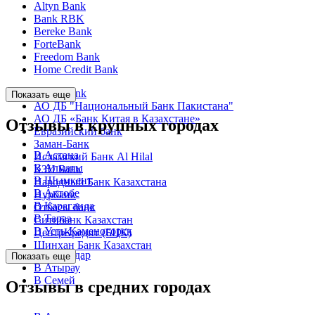
Altyn Bank
Bank RBK
Bereke Bank
ForteBank
Freedom Bank
Home Credit Bank
Kaspi Bank
Показать еще
АО ДБ "Национальный Банк Пакистана"
АО ДБ «Банк Китая в Казахстане»
Отзывы в крупных городах
Евразийский банк
Заман-Банк
В Астана
Исламский Банк Al Hilal
В Алматы
КЗИ Банк
В Шымкент
Народный Банк Казахстана
В Актобе
Нурбанк
В Караганда
Отбасы банк
В Тараз
Ситибанк Казахстан
В Усть-Каменогорск
ЦентрКредит (БЦК)
Шинхан Банк Казахстан
В Павлодар
Показать еще
В Атырау
В Семей
Отзывы в средних городах