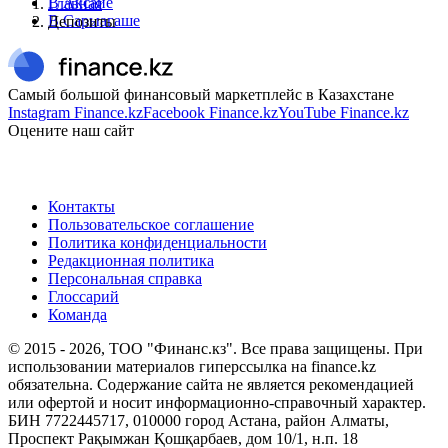
В Аксайе
Главная
В Сарыагаше
Депозиты
Самый большой финансовый маркетплейс в Казахстане
Instagram Finance.kz
Facebook Finance.kz
YouTube Finance.kz
Оцените наш сайт
Контакты
Пользовательское соглашение
Политика конфиденциальности
Редакционная политика
Персональная справка
Глоссарий
Команда
© 2015 -
2026
, ТОО "Финанс.кз". Все права защищены. При
использовании материалов гиперссылка на finance.kz
обязательна. Содержание сайта не является рекомендацией
или офертой и носит информационно-справочный характер.
БИН 7722445717, 010000 город Астана, район Алматы,
Проспект Рақымжан Қошқарбаев, дом 10/1, н.п. 18