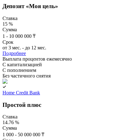
Депозит «Моя цель»
Ставка
15 %
Сумма
1 - 10 000 000 ₸
Срок
от 3 мес. - до 12 мес.
Подробнее
Выплата процентов ежемесячно
C капитализацией
C пополнением
Без частичного снятия
Home Credit Bank
Простой плюс
Ставка
14.76 %
Сумма
1 000 - 50 000 000 ₸