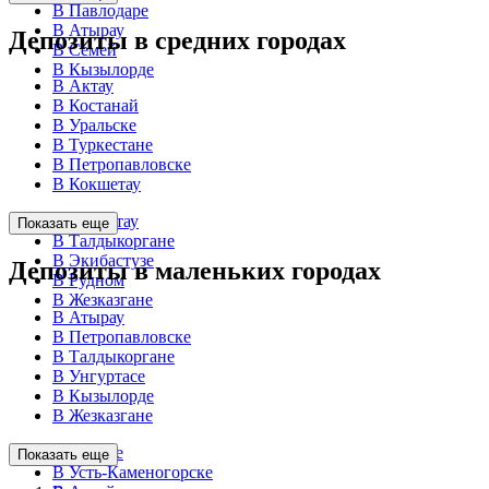
В Павлодаре
В Атырау
Депозиты в средних городах
В Семей
В Кызылорде
В Актау
В Костанай
В Уральске
В Туркестане
В Петропавловске
В Кокшетау
В Темиртау
Показать еще
В Талдыкоргане
В Экибастузе
Депозиты в маленьких городах
В Рудном
В Жезказгане
В Атырау
В Петропавловске
В Талдыкоргане
В Унгуртасе
В Кызылорде
В Жезказгане
В Актобе
Показать еще
В Усть-Каменогорске