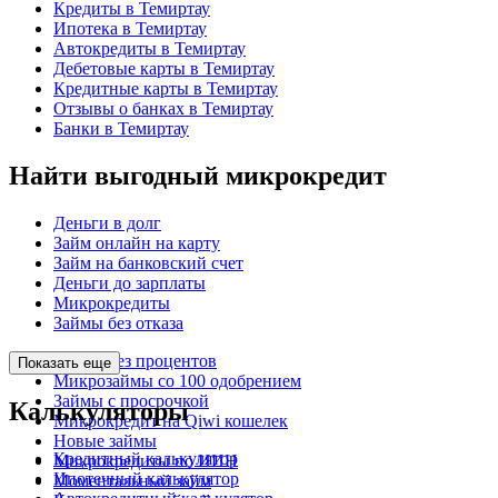
Кредиты в Темиртау
Ипотека в Темиртау
Автокредиты в Темиртау
Дебетовые карты в Темиртау
Кредитные карты в Темиртау
Отзывы о банках в Темиртау
Банки в Темиртау
Найти выгодный микрокредит
Деньги в долг
Займ онлайн на карту
Займ на банковский счет
Деньги до зарплаты
Микрокредиты
Займы без отказа
Займы без процентов
Показать еще
Микрозаймы со 100 одобрением
Займы с просрочкой
Калькуляторы
Микрокредит на Qiwi кошелек
Новые займы
Кредитный калькулятор
Микрокредиты по ИИН
Ипотечный калькулятор
Моментальный займ