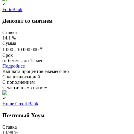
ForteBank
Депозит со снятием
Ставка
14.1 %
Сумма
1 000 - 10 000 000 ₸
Срок
от 6 мес. - до 12 мес.
Подробнее
Выплата процентов ежемесячно
C капитализацией
C пополнением
C частичным снятием
Home Credit Bank
Почтовый Хоум
Ставка
13.98 %