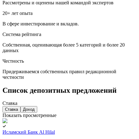
Рассмотрены и оценены нашей командой экспертов
20+ лет опыта
В сфере инвестирование и вкладов.
Система рейтинга
Собственная, оценивающая более 5 категорий и более 20
данных
Честность
Придерживаемся собственных правил редакционной
честности
Список депозитных предложений
Ставка
Ставка
Доход
Показать просмотренные
Исламский Банк Al Hilal