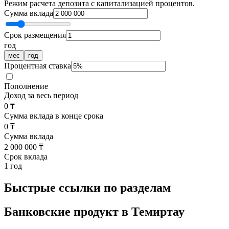
Режим расчета депозита с капитализацией процентов.
Сумма вклада
Срок размещения
год
мес
год
Процентная ставка
Пополнение
Доход за весь период
0 ₸
Сумма вклада в конце срока
0 ₸
Сумма вклада
2 000 000 ₸
Срок вклада
1
год
Быстрые ссылки по разделам
Банковские продукт в Темиртау