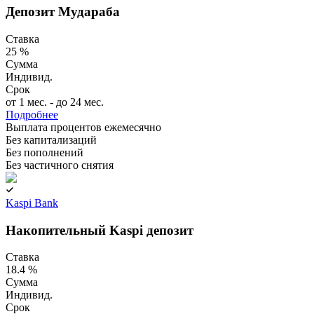
Депозит Мудараба
Ставка
25 %
Сумма
Индивид.
Срок
от 1 мес. - до 24 мес.
Подробнее
Выплата процентов ежемесячно
Без капитализаций
Без пополнений
Без частичного снятия
Kaspi Bank
Накопительный Kaspi депозит
Ставка
18.4 %
Сумма
Индивид.
Срок