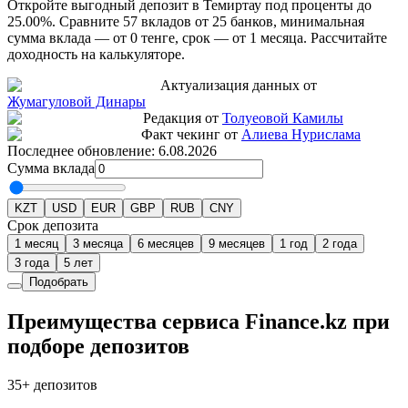
Откройте выгодный депозит в Темиртау под проценты до
25.00%. Сравните 57 вкладов от 25 банков, минимальная
сумма вклада — от 0 тенге, срок — от 1 месяца. Рассчитайте
доходность на калькуляторе.
Актуализация данных от
Жумагуловой Динары
Редакция от
Толуеовой Камилы
Факт чекинг от
Алиева Нурислама
Последнее обновление:
6.08.2026
Сумма вклада
KZT
USD
EUR
GBP
RUB
CNY
Срок депозита
1 месяц
3 месяца
6 месяцев
9 месяцев
1 год
2 года
3 года
5 лет
Подобрать
Преимущества сервиса Finance.kz при
подборе депозитов
35+ депозитов