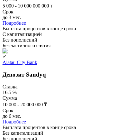
5 000 - 10 000 000 000 ₸
Срок
до 3 мес.
Подробнее
Выплата процентов в конце срока
C капитализацией
Без пополнений
Без частичного снятия
Alatau City Bank
Депозит Sandyq
Ставка
16.5 %
Сумма
10 000 - 20 000 000 ₸
Срок
до 6 мес.
Подробнее
Выплата процентов в конце срока
Без капитализаций
Без пополнений