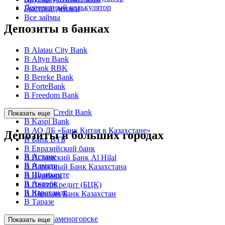
Депозитный калькулятор
Быстрые деньги
Все займы
Депозиты в банках
В Alatau City Bank
В Altyn Bank
В Bank RBK
В Bereke Bank
В ForteBank
В Freedom Bank
В Home Credit Bank
Показать еще
В Kaspi Bank
В АО ДБ «Банк Китая в Казахстане»
Депозиты в больших городах
В Банк ВТБ
В Евразийский банк
В Астане
В Исламский Банк Al Hilal
В Алмате
В Народный Банк Казахстана
В Шымкенте
В Нурбанк
В Актобе
В ЦентрКредит (БЦК)
В Караганде
В Шинхан Банк Казахстан
В Таразе
В Усть-Каменогорске
Показать еще