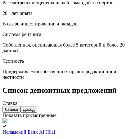
Рассмотрены и оценены нашей командой экспертов
20+ лет опыта
В сфере инвестирование и вкладов.
Система рейтинга
Собственная, оценивающая более 5 категорий и более 20
данных
Честность
Придерживаемся собственных правил редакционной
честности
Список депозитных предложений
Ставка
Ставка
Доход
Показать просмотренные
Исламский Банк Al Hilal