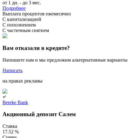
от 1 дн. - до 3 мес.
Подробнее
Выплата процентов ежемесячно
C капитализацией
C пополнением
C частичным снятием
Вам отказали в кредите?
Напишите нам и мы предложим альтернативные варианты
Написать
на правах рекламы
Bereke Bank
Акционный депозит Салем
Ставка
17.52 %
Сумма