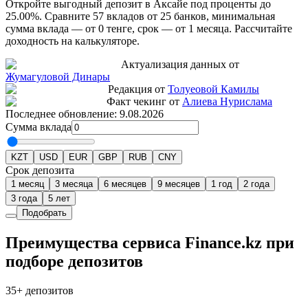
Откройте выгодный депозит в Аксайе под проценты до
25.00%. Сравните 57 вкладов от 25 банков, минимальная
сумма вклада — от 0 тенге, срок — от 1 месяца. Рассчитайте
доходность на калькуляторе.
Актуализация данных от
Жумагуловой Динары
Редакция от
Толуеовой Камилы
Факт чекинг от
Алиева Нурислама
Последнее обновление:
9.08.2026
Сумма вклада
KZT
USD
EUR
GBP
RUB
CNY
Срок депозита
1 месяц
3 месяца
6 месяцев
9 месяцев
1 год
2 года
3 года
5 лет
Подобрать
Преимущества сервиса Finance.kz при
подборе депозитов
35+ депозитов