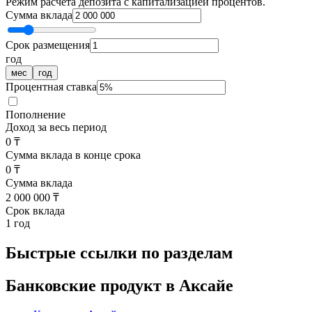
Режим расчета депозита с капитализацией процентов.
Сумма вклада
Срок размещения
год
мес
год
Процентная ставка
Пополнение
Доход за весь период
0 ₸
Сумма вклада в конце срока
0 ₸
Сумма вклада
2 000 000 ₸
Срок вклада
1
год
Быстрые ссылки по разделам
Банковские продукт в Аксайе