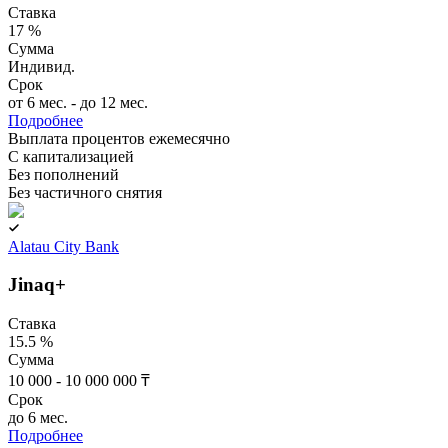
Ставка
17 %
Сумма
Индивид.
Срок
от 6 мес. - до 12 мес.
Подробнее
Выплата процентов ежемесячно
C капитализацией
Без пополнений
Без частичного снятия
Alatau City Bank
Jinaq+
Ставка
15.5 %
Сумма
10 000 - 10 000 000 ₸
Срок
до 6 мес.
Подробнее