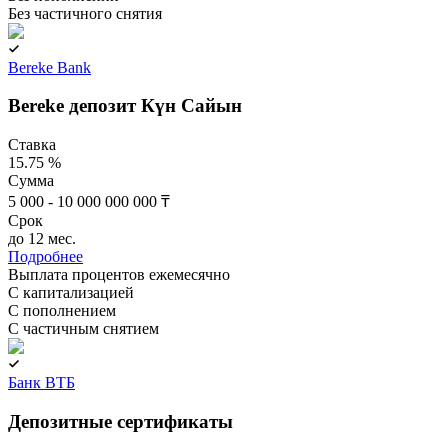
Без частичного снятия
Bereke Bank
Bereke депозит Күн Сайын
Ставка
15.75 %
Сумма
5 000 - 10 000 000 000 ₸
Срок
до 12 мес.
Подробнее
Выплата процентов ежемесячно
C капитализацией
C пополнением
C частичным снятием
Банк ВТБ
Депозитные сертификаты