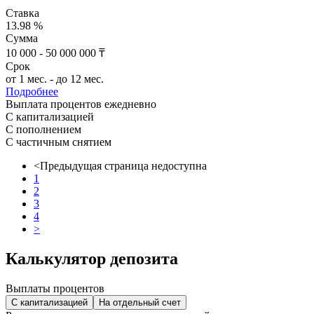
Ставка
13.98 %
Сумма
10 000 - 50 000 000 ₸
Срок
от 1 мес. - до 12 мес.
Подробнее
Выплата процентов ежедневно
C капитализацией
C пополнением
C частичным снятием
<
Предыдущая страница недоступна
1
2
3
4
>
Калькулятор депозита
Выплаты процентов
С капитализацией
На отдельный счет