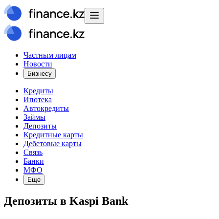
Частным лицам
Новости
Бизнесу
Кредиты
Ипотека
Автокредиты
Займы
Депозиты
Кредитные карты
Дебетовые карты
Связь
Банки
МФО
Еще
Депозиты в Kaspi Bank