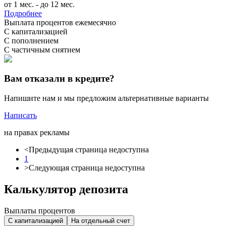
от 1 мес. - до 12 мес.
Подробнее
Выплата процентов ежемесячно
C капитализацией
C пополнением
C частичным снятием
Вам отказали в кредите?
Напишите нам и мы предложим альтернативные варианты
Написать
на правах рекламы
<
Предыдущая страница недоступна
1
>
Следующая страница недоступна
Калькулятор депозита
Выплаты процентов
С капитализацией
На отдельный счет