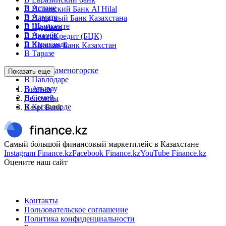
В Астане
В Исламский Банк Al Hilal
В Алмате
В Народный Банк Казахстана
В Шымкенте
В Нурбанк
В Актобе
В ЦентрКредит (БЦК)
В Караганде
В Шинхан Банк Казахстан
В Таразе
В Усть-Каменогорске
Показать еще
В Павлодаре
В Атырау
Главная
В Семей
Депозиты
В Кызылорде
Kaspi Bank
Самый большой финансовый маркетплейс в Казахстане
Instagram Finance.kz
Facebook Finance.kz
YouTube Finance.kz
Оцените наш сайт
Контакты
Пользовательское соглашение
Политика конфиденциальности