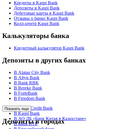
Кредиты в Kaspi Bank
Депозиты в Kaspi Bank
Дебетовые карты в Kaspi Bank
Отзывы о банке Kaspi Bank
Колл-центр Kaspi Bank
Калькуляторы банка
Кредитный калькулятор Kaspi Bank
Депозиты в других банках
В Alatau City Bank
В Altyn Bank
В Bank RBK
В Bereke Bank
В ForteBank
В Freedom Bank
В Home Credit Bank
Показать еще
В Kaspi Bank
В АО ДБ «Банк Китая в Казахстане»
Депозиты в городах
В Банк ВТБ
В Евразийский банк