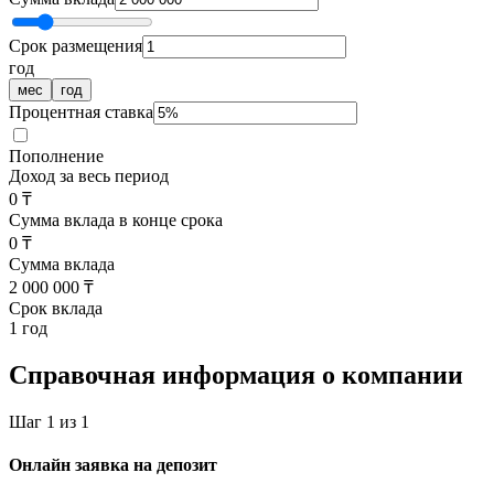
Срок размещения
год
мес
год
Процентная ставка
Пополнение
Доход за весь период
0 ₸
Сумма вклада в конце срока
0 ₸
Сумма вклада
2 000 000 ₸
Срок вклада
1
год
Справочная информация о компании
Шаг 1 из 1
Онлайн заявка на депозит