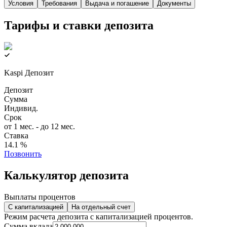
Условия
Требования
Выдача и погашение
Документы
Тарифы и ставки депозита
Kaspi Депозит
Депозит
Сумма
Индивид.
Срок
от 1 мес. - до 12 мес.
Ставка
14.1 %
Позвонить
Калькулятор депозита
Выплаты процентов
С капитализацией
На отдельный счет
Режим расчета депозита с капитализацией процентов.
Сумма вклада