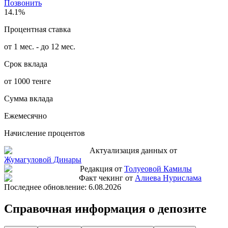
Позвонить
14.1%
Процентная ставка
от 1 мес. - до 12 мес.
Срок вклада
от 1000 тенге
Сумма вклада
Ежемесячно
Начисление процентов
Актуализация данных от
Жумагуловой Динары
Редакция от
Толуеовой Камилы
Факт чекинг от
Алиева Нурислама
Последнее обновление:
6.08.2026
Справочная информация о депозите