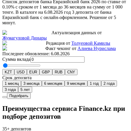
Список депозитов банка Евразийский банк 2026 по ставке от
0.10% с сроком от 1 месяца до 36 месяцев на сумму от 1 000
тенге. В каталоге на 6.08.2026 год 3 депозита от банка
Евразийский банк с онлайн-оформлением. Решение от 5
минут.
Актуализация данных от
Жумагуловой Динары
Редакция от
Толуеовой Камилы
Факт чекинг от
Алиева Нурислама
Последнее обновление:
6.08.2026
Сумма вклада
KZT
USD
EUR
GBP
RUB
CNY
Срок депозита
1 месяц
3 месяца
6 месяцев
9 месяцев
1 год
2 года
3 года
5 лет
Подобрать
Преимущества сервиса Finance.kz при
подборе депозитов
35+ депозитов