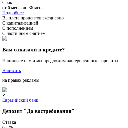
Срок
от 6 мес. - до 36 мес.
Подробнее
Выплата процентов ежедневно
C капитализацией
C пополнением
C частичным снятием
Вам отказали в кредите?
Напишите нам и мы предложим альтернативные варианты
Написать
на правах рекламы
Евразийский банк
Депозит "До востребования"
Ставка
0.1 %