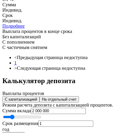
Сумма
Индивид.
Срок
Индивид.
Подробнее
Выплата процентов в конце срока
Без капитализаций
C пополнением
C частичным снятием
<
Предыдущая страница недоступна
1
>
Следующая страница недоступна
Калькулятор депозита
Выплаты процентов
С капитализацией
На отдельный счет
Режим расчета депозита с капитализацией процентов.
Сумма вклада
Срок размещения
год