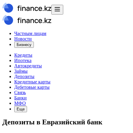
Частным лицам
Новости
Бизнесу
Кредиты
Ипотека
Автокредиты
Займы
Депозиты
Кредитные карты
Дебетовые карты
Связь
Банки
МФО
Еще
Депозиты в Евразийский банк