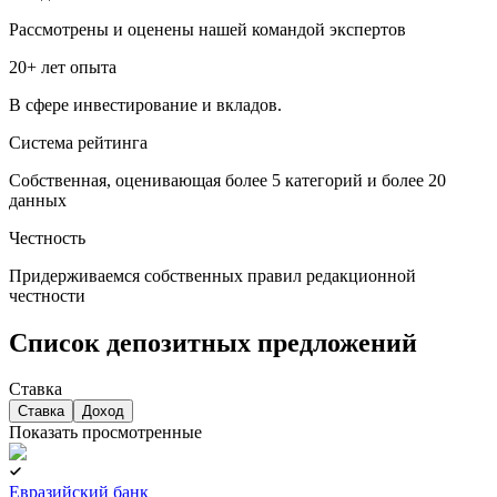
Рассмотрены и оценены нашей командой экспертов
20+ лет опыта
В сфере инвестирование и вкладов.
Система рейтинга
Собственная, оценивающая более 5 категорий и более 20
данных
Честность
Придерживаемся собственных правил редакционной
честности
Список депозитных предложений
Ставка
Ставка
Доход
Показать просмотренные
Евразийский банк