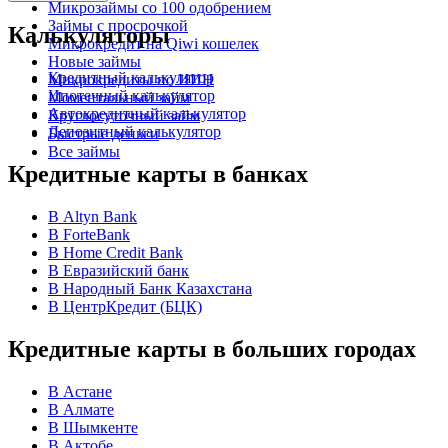
Микрозаймы со 100 одобрением
Займы с просрочкой
Калькуляторы
Микрокредит на Qiwi кошелек
Новые займы
Кредитный калькулятор
Микрокредиты по ИИН
Ипотечный калькулятор
Моментальный займ
Автокредитный калькулятор
Круглосуточный займ
Депозитный калькулятор
Быстрые деньги
Все займы
Кредитные карты в банках
В Altyn Bank
В ForteBank
В Home Credit Bank
В Евразийский банк
В Народный Банк Казахстана
В ЦентрКредит (БЦК)
Кредитные карты в больших городах
В Астане
В Алмате
В Шымкенте
В Актобе