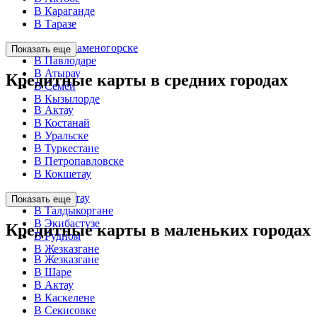
В Караганде
В Таразе
В Усть-Каменогорске
Показать еще
В Павлодаре
В Атырау
Кредитные карты в средних городах
В Семей
В Кызылорде
В Актау
В Костанай
В Уральске
В Туркестане
В Петропавловске
В Кокшетау
В Темиртау
Показать еще
В Талдыкоргане
В Экибастузе
Кредитные карты в маленьких городах
В Рудном
В Жезказгане
В Жезказгане
В Шаре
В Актау
В Каскелене
В Секисовке