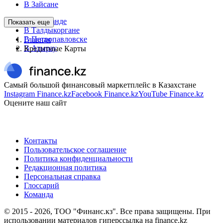
В Зайсане
В Караганде
Показать еще
В Талдыкоргане
В Петропавловске
Главная
В Атырау
Кредитные Карты
Самый большой финансовый маркетплейс в Казахстане
Instagram Finance.kz
Facebook Finance.kz
YouTube Finance.kz
Оцените наш сайт
Контакты
Пользовательское соглашение
Политика конфиденциальности
Редакционная политика
Персональная справка
Глоссарий
Команда
© 2015 -
2026
, ТОО "Финанс.кз". Все права защищены. При
использовании материалов гиперссылка на finance.kz