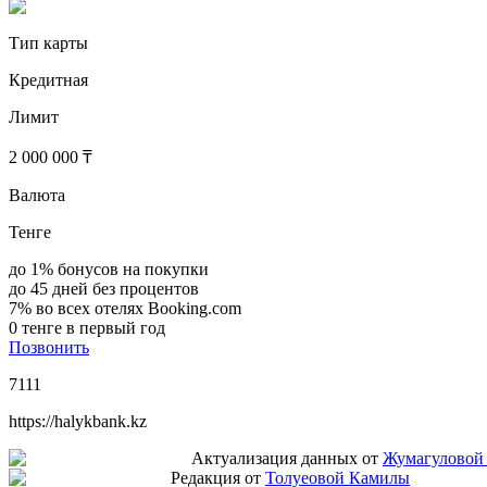
Тип карты
Кредитная
Лимит
2 000 000 ₸
Валюта
Тенге
до 1% бонусов на покупки
до 45 дней без процентов
7% во всех отелях Booking.com
0 тенге в первый год
Позвонить
7111
https://halykbank.kz
Актуализация данных от
Жумагуловой
Редакция от
Толуеовой Камилы