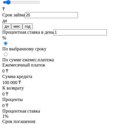
₸
Срок займа
дн
дн
мес
год
Процентная ставка в день
%
По выбранному сроку
По сумме ежемес.платежа
Ежемесячный платеж
0 ₸
Сумма кредита
100 000 ₸
К возврату
0 ₸
Проценты
0 ₸
Процентная ставка
1
%
Срок погашения