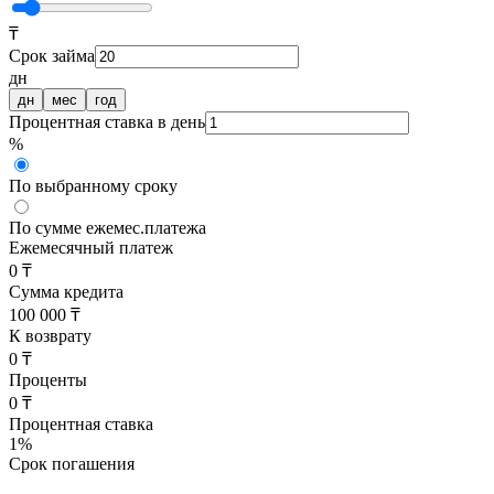
₸
Срок займа
дн
дн
мес
год
Процентная ставка в день
%
По выбранному сроку
По сумме ежемес.платежа
Ежемесячный платеж
0 ₸
Сумма кредита
100 000 ₸
К возврату
0 ₸
Проценты
0 ₸
Процентная ставка
1
%
Срок погашения