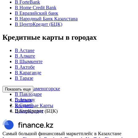
В ForteBank
В Home Credit Bank
В Евразийский банк
В Народный Банк Казахстана
В ЦентрКредит (БЦК)
Кредитные карты в городах
В Астане
В Алмате
В Шымкенте
В Актобе
В Караганде
В Таразе
В Усть-Каменогорске
Показать еще
В Павлодаре
В Атырау
Главная
В Семей
Кредитные Карты
В Кызылорде
ЦентрКредит (БЦК)
Самый большой финансовый маркетплейс в Казахстане