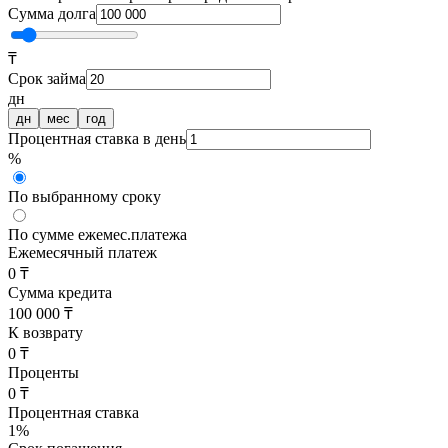
Сумма долга
₸
Срок займа
дн
дн
мес
год
Процентная ставка в день
%
По выбранному сроку
По сумме ежемес.платежа
Ежемесячный платеж
0 ₸
Сумма кредита
100 000 ₸
К возврату
0 ₸
Проценты
0 ₸
Процентная ставка
1
%