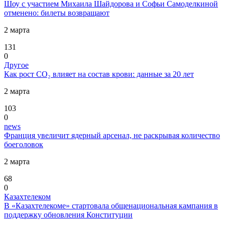
Шоу с участием Михаила Шайдорова и Софьи Самоделкиной
отменено: билеты возвращают
2 марта
131
0
Другое
Как рост CO₂ влияет на состав крови: данные за 20 лет
2 марта
103
0
news
Франция увеличит ядерный арсенал, не раскрывая количество
боеголовок
2 марта
68
0
Казахтелеком
В «Казахтелекоме» стартовала общенациональная кампания в
поддержку обновления Конституции