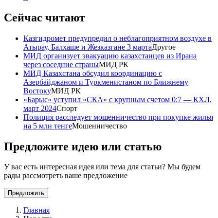
Сейчас читают
Казгидромет предупредил о неблагоприятном воздухе в
Атырау, Балхаше и Жезказгане 3 марта
Другое
МИД организует эвакуацию казахстанцев из Ирана
через соседние страны
МИД РК
МИД Казахстана обсудил координацию с
Азербайджаном и Туркменистаном по Ближнему
Востоку
МИД РК
«Барыс» уступил «СКА» с крупным счетом 0:7 — КХЛ,
март 2024
Спорт
Полиция расследует мошенничество при покупке жилья
на 5 млн тенге
Мошенничество
Предложите идею или статью
У вас есть интересная идея или тема для статьи? Мы будем
рады рассмотреть ваше предложение
Предложить
Главная