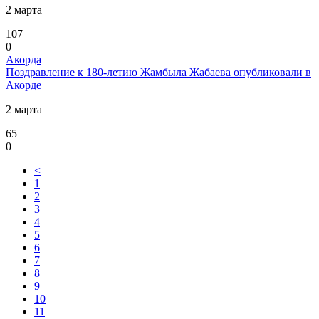
2 марта
107
0
Акорда
Поздравление к 180-летию Жамбыла Жабаева опубликовали в
Акорде
2 марта
65
0
<
1
2
3
4
5
6
7
8
9
10
11