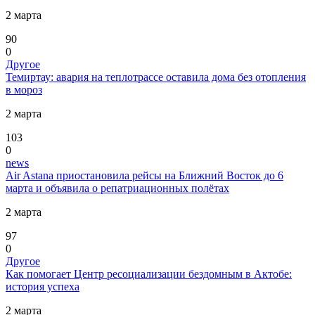
2 марта
90
0
Другое
Темиртау: авария на теплотрассе оставила дома без отопления
в мороз
2 марта
103
0
news
Air Astana приостановила рейсы на Ближний Восток до 6
марта и объявила о репатриационных полётах
2 марта
97
0
Другое
Как помогает Центр ресоциализации бездомным в Актобе:
история успеха
2 марта