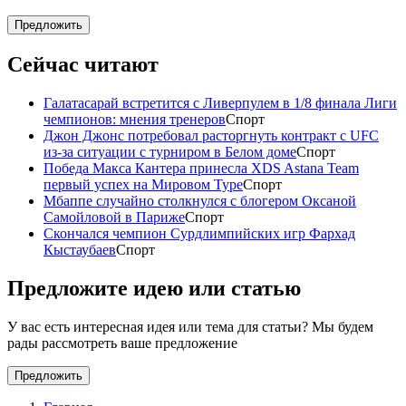
Предложить
Сейчас читают
Галатасарай встретится с Ливерпулем в 1/8 финала Лиги
чемпионов: мнения тренеров
Спорт
Джон Джонс потребовал расторгнуть контракт с UFC
из-за ситуации с турниром в Белом доме
Спорт
Победа Макса Кантера принесла XDS Astana Team
первый успех на Мировом Туре
Спорт
Мбаппе случайно столкнулся с блогером Оксаной
Самойловой в Париже
Спорт
Скончался чемпион Сурдлимпийских игр Фархад
Кыстаубаев
Спорт
Предложите идею или статью
У вас есть интересная идея или тема для статьи? Мы будем
рады рассмотреть ваше предложение
Предложить