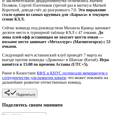
В заключительной двадцатиминутке отличились Матвей
Поляков, Сергей Плотников (третий раз в матче) и Матвей
Короткий, доведя счёт до разгромного 7:0.
Это поражение
стало одним из самых крупных для «Барыса» в текущем
сезоне КХЛ.
Сейчас команда под руководством Михаила Кравца занимает
десятое место в турнирной таблице КХЛ с 47 очками.
До
зоны плей-офф астанинцам не хватает шести очков —
восьмое место занимает «Металлург» (Магнитогорск) с 53
очками.
Следующий матч астанинский клуб проведёт 7 марта на
выезде против команды «Драконы» в Шанхае (Китай).
Игра
начнётся в 15:00 по времени Астаны (UTC+5).
Ранее в Казахстане
КФХ и КНУС подписали меморандум о
сотрудничестве для развития хоккея
, что может повлиять на
дальнейшее развитие отечественных команд.
Поделиться
Поделитесь своим мнением