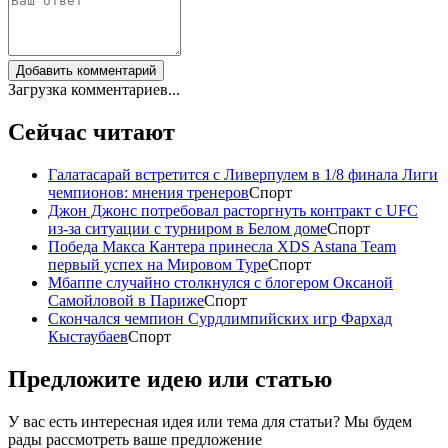
Добавить комментарий
Загрузка комментариев...
Сейчас читают
Галатасарай встретится с Ливерпулем в 1/8 финала Лиги
чемпионов: мнения тренеров
Спорт
Джон Джонс потребовал расторгнуть контракт с UFC
из-за ситуации с турниром в Белом доме
Спорт
Победа Макса Кантера принесла XDS Astana Team
первый успех на Мировом Туре
Спорт
Мбаппе случайно столкнулся с блогером Оксаной
Самойловой в Париже
Спорт
Скончался чемпион Сурдлимпийских игр Фархад
Кыстаубаев
Спорт
Предложите идею или статью
У вас есть интересная идея или тема для статьи? Мы будем
рады рассмотреть ваше предложение