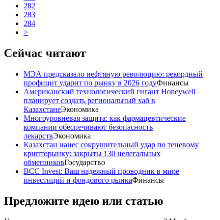
282
283
284
>
Сейчас читают
МЭА предсказало нефтяную революцию: рекордный
профицит ударит по рынку в 2026 году
Финансы
Американский технологический гигант Honeywell
планирует создать региональный хаб в
Казахстане
Экономика
Многоуровневая защита: как фармацевтические
компании обеспечивают безопасность
лекарств
Экономика
Казахстан нанес сокрушительный удар по теневому
крипторынку: закрыты 130 нелегальных
обменников
Государство
BCC Invest: Ваш надежный проводник в мире
инвестиций и фондового рынка
Финансы
Предложите идею или статью