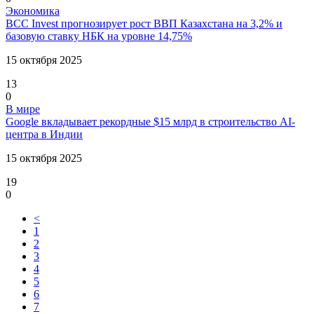
Экономика
BCC Invest прогнозирует рост ВВП Казахстана на 3,2% и
базовую ставку НБК на уровне 14,75%
15 октября 2025
13
0
В мире
Google вкладывает рекордные $15 млрд в строительство AI-
центра в Индии
15 октября 2025
19
0
<
1
2
3
4
5
6
7