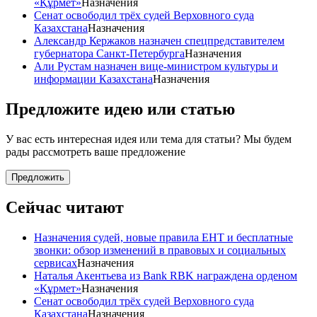
«Құрмет»
Назначения
Сенат освободил трёх судей Верховного суда
Казахстана
Назначения
Александр Кержаков назначен спецпредставителем
губернатора Санкт-Петербурга
Назначения
Али Рустам назначен вице-министром культуры и
информации Казахстана
Назначения
Предложите идею или статью
У вас есть интересная идея или тема для статьи? Мы будем
рады рассмотреть ваше предложение
Предложить
Сейчас читают
Назначения судей, новые правила ЕНТ и бесплатные
звонки: обзор изменений в правовых и социальных
сервисах
Назначения
Наталья Акентьева из Bank RBK награждена орденом
«Құрмет»
Назначения
Сенат освободил трёх судей Верховного суда
Казахстана
Назначения