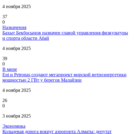
4 ноября 2025
37
0
Назначения
Бахыт Бекбосынов назначен главой управления физкультуры
и спорта области Абай
4 ноября 2025
39
0
В мире
Eni и Petronas создают мегапроект морской ветроэнергетики
мощностью 2 ГВт у берегов Малайзии
4 ноября 2025
26
0
3 ноября 2025
Экономика
Кольцевая дорога вокруг аэропорта Алматы: депутат