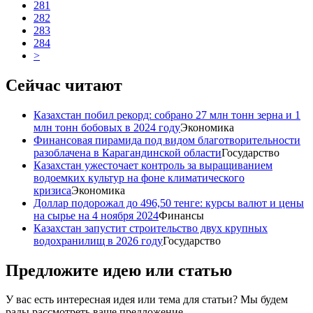
281
282
283
284
>
Сейчас читают
Казахстан побил рекорд: собрано 27 млн тонн зерна и 1
млн тонн бобовых в 2024 году
Экономика
Финансовая пирамида под видом благотворительности
разоблачена в Карагандинской области
Государство
Казахстан ужесточает контроль за выращиванием
водоемких культур на фоне климатического
кризиса
Экономика
Доллар подорожал до 496,50 тенге: курсы валют и цены
на сырье на 4 ноября 2024
Финансы
Казахстан запустит строительство двух крупных
водохранилищ в 2026 году
Государство
Предложите идею или статью
У вас есть интересная идея или тема для статьи? Мы будем
рады рассмотреть ваше предложение