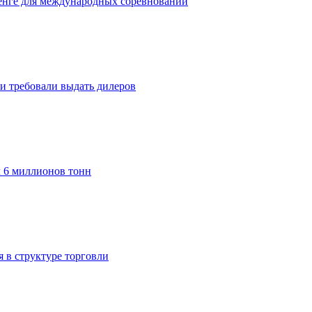
тенге для международных соревнований
и требовали выдать дилеров
л 6 миллионов тонн
 в структуре торговли