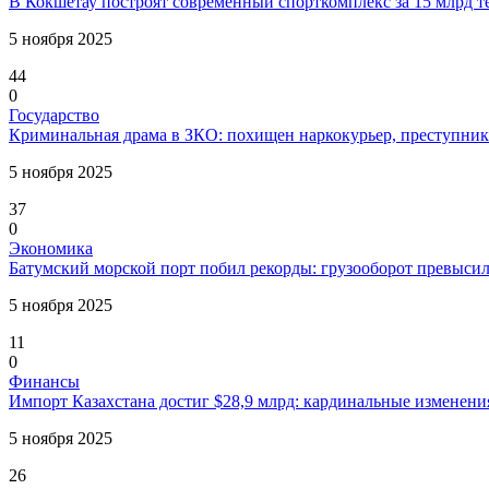
В Кокшетау построят современный спорткомплекс за 15 млрд 
5 ноября 2025
44
0
Государство
Криминальная драма в ЗКО: похищен наркокурьер, преступник
5 ноября 2025
37
0
Экономика
Батумский морской порт побил рекорды: грузооборот превыси
5 ноября 2025
11
0
Финансы
Импорт Казахстана достиг $28,9 млрд: кардинальные изменения
5 ноября 2025
26