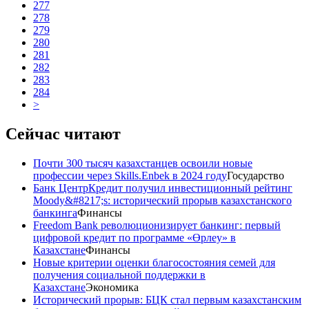
277
278
279
280
281
282
283
284
>
Сейчас читают
Почти 300 тысяч казахстанцев освоили новые
профессии через Skills.Enbek в 2024 году
Государство
Банк ЦентрКредит получил инвестиционный рейтинг
Moody&#8217;s: исторический прорыв казахстанского
банкинга
Финансы
Freedom Bank революционизирует банкинг: первый
цифровой кредит по программе «Өрлеу» в
Казахстане
Финансы
Новые критерии оценки благосостояния семей для
получения социальной поддержки в
Казахстане
Экономика
Исторический прорыв: БЦК стал первым казахстанским