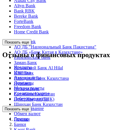
Alatau City Bank
Altyn Bank
Bank RBK
Bereke Bank
ForteBank
Freedom Bank
Home Credit Bank
Kaspi Bank
Показать еще
АО ДБ "Национальный Банк Пакистана"
АО ДБ «Банк Китая в Казахстане»
Отзывы о финансовых продуктах
Евразийский банк
Заман-Банк
Кредиты
Исламский Банк Al Hilal
Ипотека
КЗИ Банк
Автокредиты
Народный Банк Казахстана
Депозиты
Нурбанк
Микрокредиты
Отбасы банк
Кредитные карты
Ситибанк Казахстан
Дебетовые карты
ЦентрКредит (БЦК)
Шинхан Банк Казахстан
Обслуживание
Показать еще
Обмен валют
Другое
Главная
Банки
Kaspi Bank