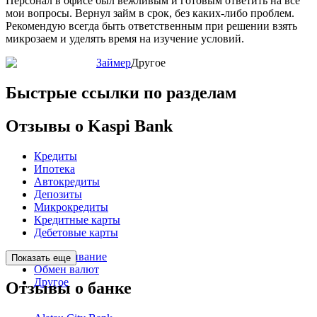
Персонал в офисе был вежливым и готовым ответить на все
мои вопросы. Вернул займ в срок, без каких-либо проблем.
Рекомендую всегда быть ответственным при решении взять
микрозаем и уделять время на изучение условий.
Займер
Другое
Быстрые ссылки по разделам
Отзывы о Kaspi Bank
Кредиты
Ипотека
Автокредиты
Депозиты
Микрокредиты
Кредитные карты
Дебетовые карты
Обслуживание
Показать еще
Обмен валют
Другое
Отзывы о банке