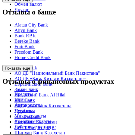
Обмен валют
Другое
Отзывы о банке
Alatau City Bank
Altyn Bank
Bank RBK
Bereke Bank
ForteBank
Freedom Bank
Home Credit Bank
Kaspi Bank
Показать еще
АО ДБ "Национальный Банк Пакистана"
АО ДБ «Банк Китая в Казахстане»
Отзывы о финансовых продуктах
Евразийский банк
Заман-Банк
Кредиты
Исламский Банк Al Hilal
Ипотека
КЗИ Банк
Автокредиты
Народный Банк Казахстана
Депозиты
Нурбанк
Микрокредиты
Отбасы банк
Кредитные карты
Ситибанк Казахстан
Дебетовые карты
ЦентрКредит (БЦК)
Шинхан Банк Казахстан