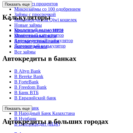
Займы без процентов
Показать еще
Микрозаймы со 100 одобрением
Займы с просрочкой
Калькуляторы
Микрокредит на Qiwi кошелек
Новые займы
Кредитный калькулятор
Микрокредиты по ИИН
Ипотечный калькулятор
Моментальный займ
Автокредитный калькулятор
Круглосуточный займ
Депозитный калькулятор
Быстрые деньги
Все займы
Автокредиты в банках
В Altyn Bank
В Bereke Bank
В ForteBank
В Freedom Bank
В Банк ВТБ
В Евразийский банк
В КЗИ Банк
Показать еще
В Народный Банк Казахстана
В Нурбанк
Автокредиты в больших городах
В ЦентрКредит (БЦК)