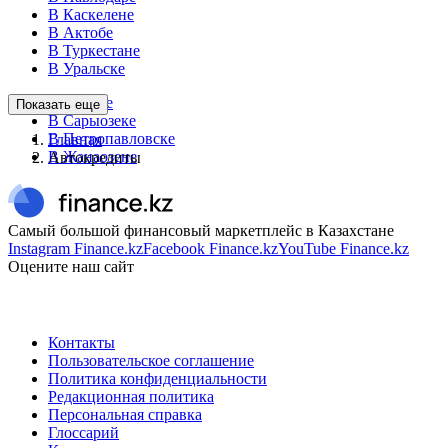
В Каскелене
В Актобе
В Туркестане
В Уральске
В Аксайе
Показать еще
В Сарыозеке
В Петропавловске
Главная
В Жанаозене
Автокредиты
Самый большой финансовый маркетплейс в Казахстане
Instagram Finance.kz
Facebook Finance.kz
YouTube Finance.kz
Оцените наш сайт
Контакты
Пользовательское соглашение
Политика конфиденциальности
Редакционная политика
Персональная справка
Глоссарий