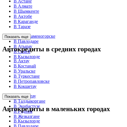
В Астане
В Алмате
В Шымкенте
В Актобе
В Караганде
В Таразе
В Усть-Каменогорске
Показать еще
В Павлодаре
В Атырау
Автокредиты в средних городах
В Семей
В Кызылорде
В Актау
В Костанай
В Уральске
В Туркестане
В Петропавловске
В Кокшетау
В Темиртау
Показать еще
В Талдыкоргане
В Экибастузе
Автокредиты в маленьких городах
В Рудном
В Жезказгане
В Кызылорде
В Павлодаре