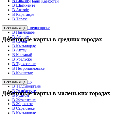
В Алмате
В Шинхан Банк Казахстан
В Шымкенте
В Актобе
В Караганде
В Таразе
В Усть-Каменогорске
Показать еще
В Павлодаре
В Атырау
Дебетовые карты в средних городах
В Семей
В Кызылорде
В Актау
В Костанай
В Уральске
В Туркестане
В Петропавловске
В Кокшетау
В Темиртау
Показать еще
В Талдыкоргане
В Экибастузе
Дебетовые карты в маленьких городах
В Рудном
В Жезказгане
В Жаркенте
В Сарыозеке
В Кызылорде