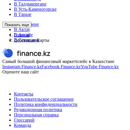
В Талдыкоргане
В Усть-Каменогорске
В Таразе
В Каскелене
Показать еще
В Актау
В Аксайе
Главная
В Секисовке
Дебетовые Карты
Самый большой финансовый маркетплейс в Казахстане
Instagram Finance.kz
Facebook Finance.kz
YouTube Finance.kz
Оцените наш сайт
Контакты
Пользовательское соглашение
Политика конфиденциальности
Редакционная политика
Персональная справка
Глоссарий
Команда