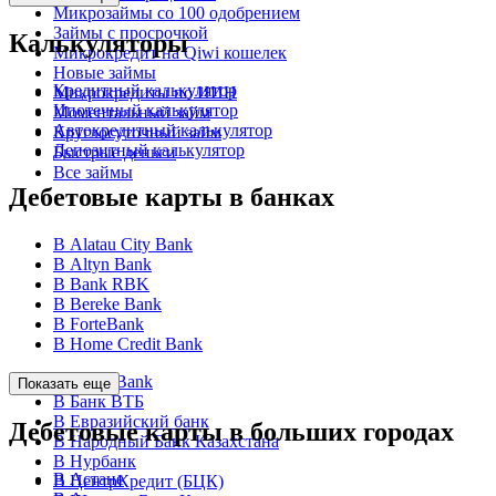
Микрозаймы со 100 одобрением
Займы с просрочкой
Калькуляторы
Микрокредит на Qiwi кошелек
Новые займы
Кредитный калькулятор
Микрокредиты по ИИН
Ипотечный калькулятор
Моментальный займ
Автокредитный калькулятор
Круглосуточный займ
Депозитный калькулятор
Быстрые деньги
Все займы
Дебетовые карты в банках
В Alatau City Bank
В Altyn Bank
В Bank RBK
В Bereke Bank
В ForteBank
В Home Credit Bank
В Kaspi Bank
Показать еще
В Банк ВТБ
В Евразийский банк
Дебетовые карты в больших городах
В Народный Банк Казахстана
В Нурбанк
В Астане
В ЦентрКредит (БЦК)