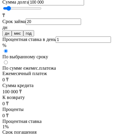
Сумма долга
₸
Срок займа
дн
дн
мес
год
Процентная ставка в день
%
По выбранному сроку
По сумме ежемес.платежа
Ежемесячный платеж
0 ₸
Сумма кредита
100 000 ₸
К возврату
0 ₸
Проценты
0 ₸
Процентная ставка
1
%
Срок погашения