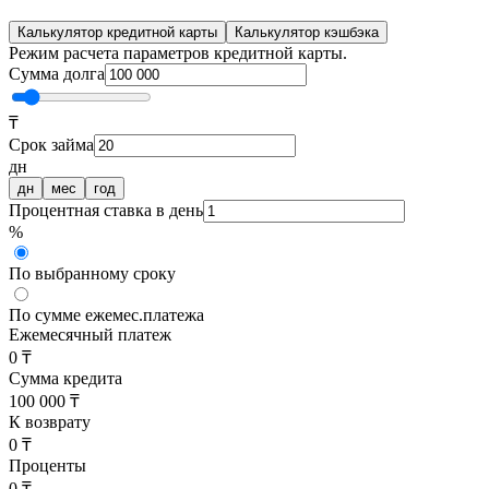
Калькулятор кредитной карты
Калькулятор кэшбэка
Режим расчета параметров кредитной карты.
Сумма долга
₸
Срок займа
дн
дн
мес
год
Процентная ставка в день
%
По выбранному сроку
По сумме ежемес.платежа
Ежемесячный платеж
0 ₸
Сумма кредита
100 000 ₸
К возврату
0 ₸
Проценты
0 ₸