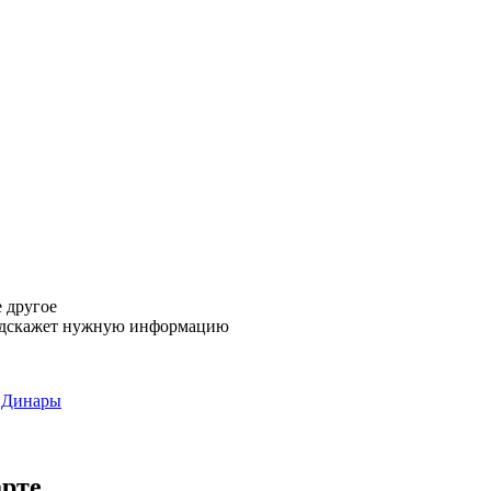
е другое
 подскажет нужную информацию
 Динары
арте