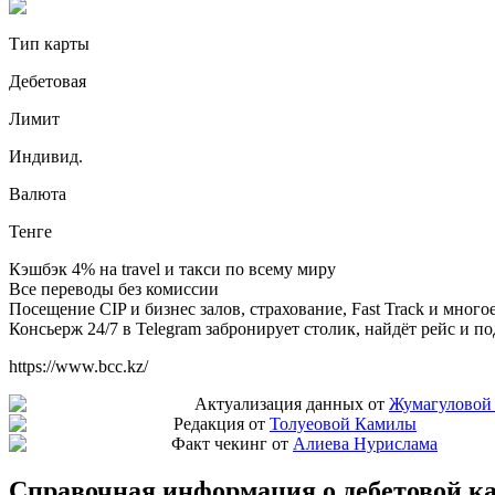
Тип карты
Дебетовая
Лимит
Индивид.
Валюта
Тенге
Кэшбэк 4% на travel и такси по всему миру
Все переводы без комиссии
Посещение CIP и бизнес залов, страхование, Fast Track и много
Консьерж 24/7 в Telegram забронирует столик, найдёт рейс и
https://www.bcc.kz/
Актуализация данных от
Жумагуловой
Редакция от
Толуеовой Камилы
Факт чекинг от
Алиева Нурислама
Справочная информация о дебетовой к