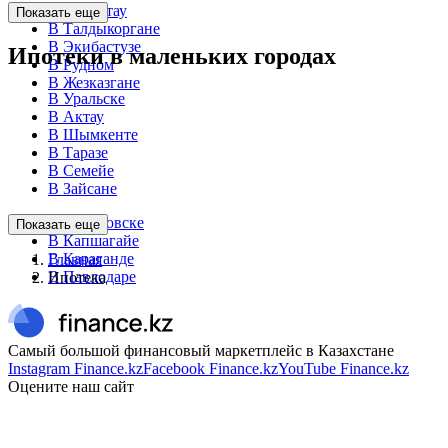
В Темиртау
Показать еще
В Талдыкоргане
В Экибастузе
Ипотеки в маленьких городах
В Рудном
В Жезказгане
В Уральске
В Актау
В Шымкенте
В Таразе
В Семейе
В Зайсане
В Зыряновске
Показать еще
В Капшагайе
В Караганде
Главная
В Павлодаре
Ипотека
Самый большой финансовый маркетплейс в Казахстане
Instagram Finance.kz
Facebook Finance.kz
YouTube Finance.kz
Оцените наш сайт