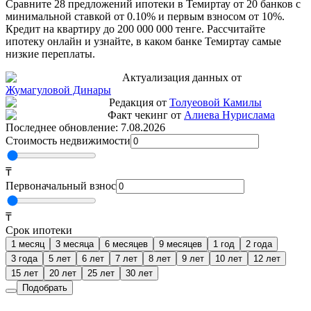
Сравните 28 предложений ипотеки в Темиртау от 20 банков с
минимальной ставкой от 0.10% и первым взносом от 10%.
Кредит на квартиру до 200 000 000 тенге. Рассчитайте
ипотеку онлайн и узнайте, в каком банке Темиртау самые
низкие переплаты.
Актуализация данных от
Жумагуловой Динары
Редакция от
Толуеовой Камилы
Факт чекинг от
Алиева Нурислама
Последнее обновление:
7.08.2026
Стоимость недвижимости
₸
Первоначальный взнос
₸
Срок ипотеки
1 месяц
3 месяца
6 месяцев
9 месяцев
1 год
2 года
3 года
5 лет
6 лет
7 лет
8 лет
9 лет
10 лет
12 лет
15 лет
20 лет
25 лет
30 лет
Подобрать