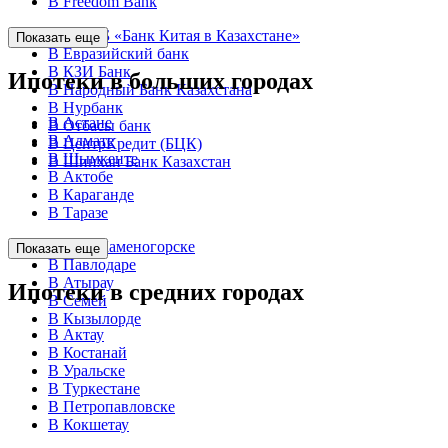
В Freedom Bank
В АО ДБ «Банк Китая в Казахстане»
Показать еще
В Евразийский банк
В КЗИ Банк
Ипотеки в больших городах
В Народный Банк Казахстана
В Нурбанк
В Астане
В Отбасы банк
В Алмате
В ЦентрКредит (БЦК)
В Шымкенте
В Шинхан Банк Казахстан
В Актобе
В Караганде
В Таразе
В Усть-Каменогорске
Показать еще
В Павлодаре
В Атырау
Ипотеки в средних городах
В Семей
В Кызылорде
В Актау
В Костанай
В Уральске
В Туркестане
В Петропавловске
В Кокшетау