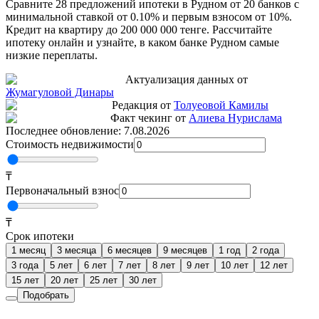
Сравните 28 предложений ипотеки в Рудном от 20 банков с
минимальной ставкой от 0.10% и первым взносом от 10%.
Кредит на квартиру до 200 000 000 тенге. Рассчитайте
ипотеку онлайн и узнайте, в каком банке Рудном самые
низкие переплаты.
Актуализация данных от
Жумагуловой Динары
Редакция от
Толуеовой Камилы
Факт чекинг от
Алиева Нурислама
Последнее обновление:
7.08.2026
Стоимость недвижимости
₸
Первоначальный взнос
₸
Срок ипотеки
1 месяц
3 месяца
6 месяцев
9 месяцев
1 год
2 года
3 года
5 лет
6 лет
7 лет
8 лет
9 лет
10 лет
12 лет
15 лет
20 лет
25 лет
30 лет
Подобрать