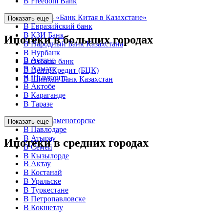
В Freedom Bank
В АО ДБ «Банк Китая в Казахстане»
Показать еще
В Евразийский банк
В КЗИ Банк
Ипотеки в больших городах
В Народный Банк Казахстана
В Нурбанк
В Астане
В Отбасы банк
В Алмате
В ЦентрКредит (БЦК)
В Шымкенте
В Шинхан Банк Казахстан
В Актобе
В Караганде
В Таразе
В Усть-Каменогорске
Показать еще
В Павлодаре
В Атырау
Ипотеки в средних городах
В Семей
В Кызылорде
В Актау
В Костанай
В Уральске
В Туркестане
В Петропавловске
В Кокшетау