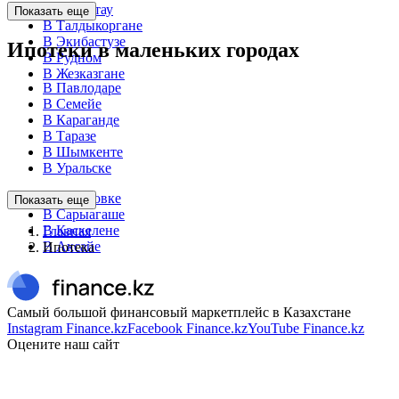
В Темиртау
Показать еще
В Талдыкоргане
В Экибастузе
Ипотеки в маленьких городах
В Рудном
В Жезказгане
В Павлодаре
В Семейе
В Караганде
В Таразе
В Шымкенте
В Уральске
В Секисовке
Показать еще
В Сарыагаше
В Каскелене
Главная
В Аксайе
Ипотека
Самый большой финансовый маркетплейс в Казахстане
Instagram Finance.kz
Facebook Finance.kz
YouTube Finance.kz
Оцените наш сайт