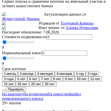
Сервис поиска и сравнение ипотеки на земельный участок в
лучших казахстанских банках
Актуализация данных от
Жумагуловой Динары
Редакция от
Толуеовой Камилы
Факт чекинг от
Алиева Нурислама
Последнее обновление:
7.08.2026
Стоимость недвижимости
₸
Первоначальный взнос
₸
Срок ипотеки
1 месяц
3 месяца
6 месяцев
9 месяцев
1 год
2 года
3 года
5 лет
6 лет
7 лет
8 лет
9 лет
10 лет
12 лет
15 лет
20 лет
25 лет
30 лет
Подобрать
На квартиру
На вторичном
На новостройки
Без
первоначального взноса
29+ ипотек