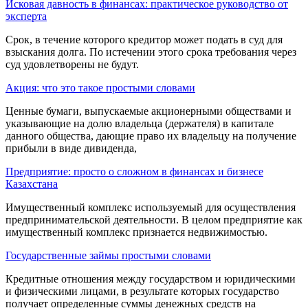
Исковая давность в финансах: практическое руководство от
эксперта
Срок, в течение которого кредитор может подать в суд для
взыскания долга. По истечении этого срока требования через
суд удовлетворены не будут.
Акция: что это такое простыми словами
Ценные бумаги, выпускаемые акци­онерными обществами и
указывающие на долю владельца (держателя) в капитале
данного об­щества, дающие право их владельцу на получе­ние
прибыли в виде дивиденда,
Предприятие: просто о сложном в финансах и бизнесе
Казахстана
Имущественный комплекс используемый для осуществления
предприни­мательской деятельности. В целом предприятие как
имущественный комплекс признается недвижимостью.
Государственные займы простыми словами
Кредитные от­ношения между государством и юридически­ми
и физическими лицами, в результате которых государство
получает определенные суммы де­нежных средств на