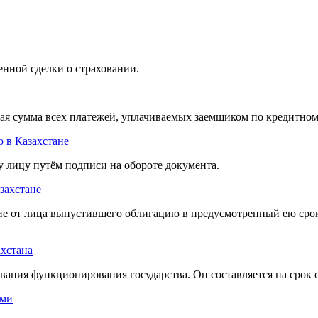
нной сделки о страховании.
ая сумма всех платежей, уплачиваемых заемщиком по кредитном
ю в Казахстане
у лицу путём подписи на обороте документа.
захстане
ение от лица выпустившего облигацию в предусмотренный ею ср
хстана
ния функционирования государства. Он состав­ляется на срок от
ами