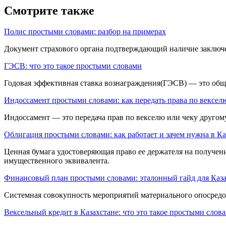
Смотрите также
Полис простыми словами: разбор на примерах
Документ страхового органа подтверждающий наличие заключе
ГЭСВ: что это такое простыми словами
Годовая эффективная ставка вознаграждения(ГЭСВ) — это общ
Индоссамент простыми словами: как передать права по вексел
Индоссамент — это передача прав по векселю или чеку другом
Облигация простыми словами: как работает и зачем нужна в Ка
Ценная бумага удостоверяю­щая право ее держателя на получ
имущественного эквивалента.
Финансовый план простыми словами: эталонный гайд для Каза
Системная совокуп­ность мероприятий материального опосредова
Вексельный кредит в Казахстане: что это такое простыми слов