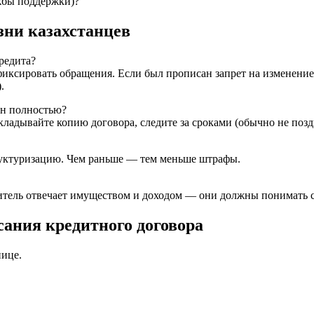
жбы поддержки)?
зни казахстанцев
кредита?
 фиксировать обращения. Если был прописан запрет на изменени
.
ен полностью?
ладывайте копию договора, следите за сроками (обычно не позд
структуризацию. Чем раньше — тем меньше штрафы.
читель отвечает имуществом и доходом — они должны понимать с
ания кредитного договора
нице.