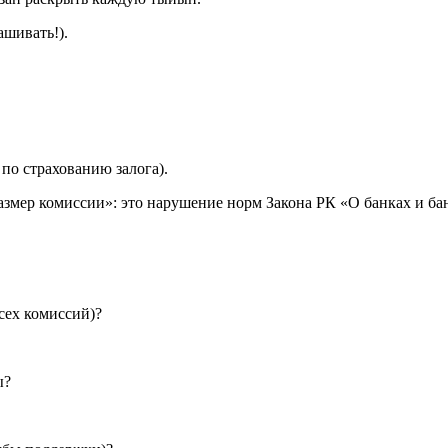
ашивать!).
по страхованию залога).
змер комиссии»: это нарушение норм Закона РК «О банках и бан
сех комиссий)?
ы?