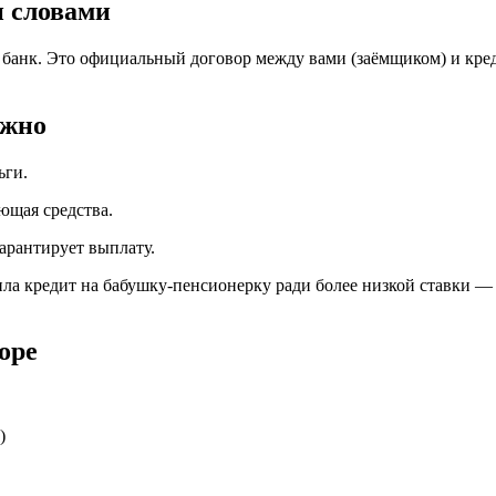
и словами
 банк. Это официальный договор между вами (заёмщиком) и кре
ажно
ьги.
ющая средства.
гарантирует выплату.
ла кредит на бабушку-пенсионерку ради более низкой ставки — в
оре
)