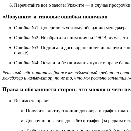
Перечитайте всё о залоге: Укажите — в случае просрочки
«Ловушки» и типовые ошибки новичков
Ошибка №1: Доверились устному обещанию менеджера — 
Ошибка №2: Не обратили внимания на ГЭСВ, думая, что ре
Ошибка №3: Подписали договор, не получив на руки коп
ставке).
Ошибка №4: Оставили без внимания пункт о праве банка
Реальный кейс читателя finance.kz: «Выгодный кредит на авт
менеджер и калькулятор, но не то, что мы реально заплатили»
Права и обязанности сторон: что можно и чего не
Вы имеете право:
Получить внятную копию договора и график плате
Досрочно погасить долг без штрафов (за редким ис
Требовать полную прозрачность комиссий: банк об