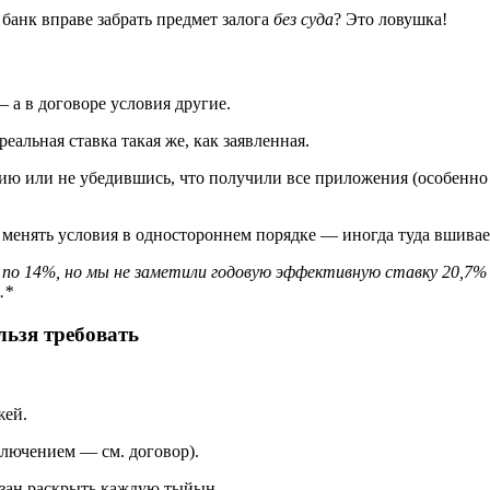
 банк вправе забрать предмет залога
без суда
? Это ловушка!
а в договоре условия другие.
альная ставка такая же, как заявленная.
ию или не убедившись, что получили все приложения (особенно 
 менять условия в одностороннем порядке — иногда туда вшивае
о по 14%, но мы не заметили годовую эффективную ставку 20,7
.*
льзя требовать
жей.
ключением — см. договор).
язан раскрыть каждую тыйын.