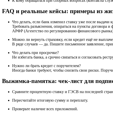
К кому обращаться при спорных вопросах (контакты слу
FAQ и реальные кейсы: примеры из жи
Что делать, если банк изменил ставку уже после выдачи 
Требовать разъяснения, опираться на пункты договора и
АРФР (Агентство по регулированию финансового рынка)
Можно ли вернуть страховку, если кредит ещё не выплач
В ряде случаев — да. Пишите письменное заявление, прик
Что делать при просрочке?
Не избегать банка, а срочно связаться и согласовать ре
Нужно ли брать кредит с поручителем?
Иногда банки требуют, чтобы снизить свои риски. Пору
Выжимка-памятка: чек-лист для подпис
Сравните процентную ставку и ГЭСВ на последней стра
Пересчитайте итоговую сумму и переплату.
Проверьте наличие всех приложений.