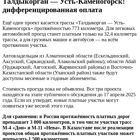
Талдыкорган — Усть-Каменогорск:
дифференцированная оплата
Ещё один проект касается трассы «Талдыкорган — Усть-
Каменогорск» протяжённостью 773 километра. Для легковых
автомобилей проезд станет платным только на 32,4 километра
трассы, а для грузовых машин и автобусов — на всём
протяжении участка.
Автовладельцам из Алматинской области (Ескельдинский,
Аксуский, Саркандский, Алакольский районы), области Абай
(Урджарский, Аягозский, Жарминский районы) и Восточно-
Казахстанской области (Уланский район) также будут
доступны месячные и годовые абонементы.
Стоимость проезда пока не объявлена. Все три проекта
находятся на этапе публичного обсуждения до 17 апреля 2025
года. Если их утвердят, новые платные участки могут
появиться уже весной этого года.
Для сравнения: в России протяжённость платных дорог
превышает 3 000 километров, в том числе участки трасс
М-4 «Дон» и М-11 «Нева». В Казахстане после реализации
проектов общая протяжённость платных участков может
превысить 1 500 километров.