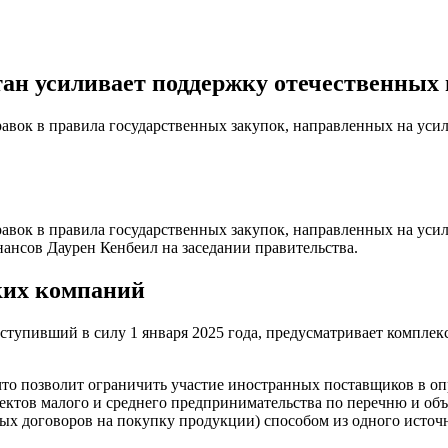
тан усиливает поддержку отечественных
равок в правила государственных закупок, направленных на уси
равок в правила государственных закупок, направленных на уси
нансов Даурен Кенбеил на заседании правительства.
ких компаний
вступивший в силу 1 января 2025 года, предусматривает компле
что позволит ограничить участие иностранных поставщиков в оп
убъектов малого и среднего предпринимательства по перечню и 
ых договоров на покупку продукции) способом из одного источ