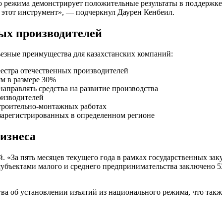
го режима демонстрирует положительные результаты в поддержк
 этот инструмент», — подчеркнул Даурен Кенбеил.
ых производителей
езные преимущества для казахстанских компаний:
еестра отечественных производителей
м в размере 30%
направлять средства на развитие производства
оизводителей
строительно-монтажных работах
, зарегистрированных в определенном регионе
бизнеса
 «За пять месяцев текущего года в рамках государственных зак
субъектами малого и среднего предпринимательства заключено 5
тва об установлении изъятий из национального режима, что так