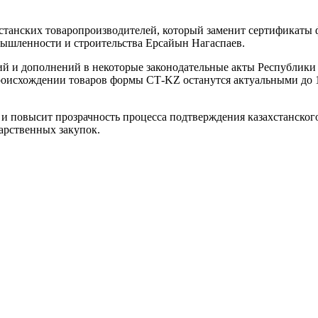
хстанских товаропроизводителей, который заменит сертификат
мышленности и строительства Ерсайын Нагаспаев.
ий и дополнений в некоторые законодательные акты Республики
роисхождении товаров формы СТ-KZ останутся актуальными до 1 
 и повысит прозрачность процесса подтверждения казахстанского
арственных закупок.