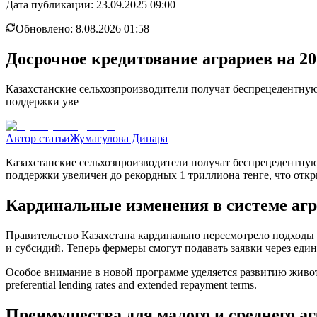
Дата публикации:
23.09.2025 09:00
Обновлено:
8.08.2026 01:58
Досрочное кредитование аграриев на 2
Казахстанские сельхозпроизводители получат беспрецедентную 
поддержки уве
Автор статьи
Жумагулова Динара
Казахстанские сельхозпроизводители получат беспрецедентную 
поддержки увеличен до рекордных 1 триллиона тенге, что отк
Кардинальные изменения в системе агр
Правительство Казахстана кардинально пересмотрело подходы
и субсидий. Теперь фермеры смогут подавать заявки через ед
Особое внимание в новой программе уделяется развитию животно
preferential lending rates and extended repayment terms.
Преимущества для малого и среднего аг