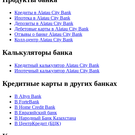
Кредиты в Alatau City Bank
Ипотека в Alatau City Bank
Депозиты в Alatau City Bank
Дебетовые карты в Alatau City Bank
Отзывы о банке Alatau City Bank
Колл-центр Alatau City Bank
Калькуляторы банка
Кредитный калькулятор Alatau City Bank
Ипотечный калькулятор Alatau City Bank
Кредитные карты в других банках
В Altyn Bank
В ForteBank
В Home Credit Bank
В Евразийский банк
В Народный Банк Казахстана
В ЦентрКредит (БЦК)