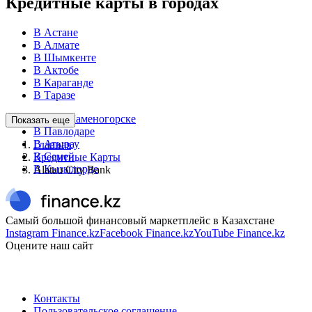
Кредитные карты в городах
В Астане
В Алмате
В Шымкенте
В Актобе
В Караганде
В Таразе
В Усть-Каменогорске
Показать еще
В Павлодаре
В Атырау
Главная
В Семей
Кредитные Карты
В Кызылорде
Alatau City Bank
Самый большой финансовый маркетплейс в Казахстане
Instagram Finance.kz
Facebook Finance.kz
YouTube Finance.kz
Оцените наш сайт
Контакты
Пользовательское соглашение