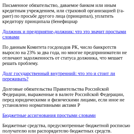
Письменное обяза­тельство, даваемое банком или иным
кредитным учреждением, или страховой организацией (га­
рант) по просьбе другого лица (принципал), упла­тить
кредитору принципала (бенефициар
Должник и предприятие-должник: что это значит простыми
словами
По данным Комитета госдоходов РК, число банкротств
выросло на 23% за два года, но многие предприниматели не
отличают задолженность от статуса должника, что мешает
решать проблему.
Долг государственный внутренний: что это и стоит ли
переживать?
Долговые обязательства Правительства Россий­ской
Федерации, выраженные в валюте Россий­ской Федерации,
перед юридическими и физиче­скими лицами, если иное не
установлено нормативными актами Р
Бюджетные ассигнования простыми словами
Бюджетные средства, предусмотренные бюджетной роспи­сью
получателю или распорядителю бюджетных средств.